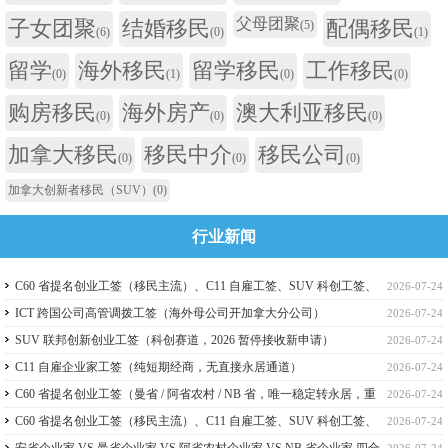
父母团聚
子女团聚
结婚移民
配偶移民
(5)
(6)
(0)
(1)
留学
海外移民
留学移民
工作移民
(0)
(1)
(0)
(0)
购房移民
海外房产
澳大利亚移民
(0)
(0)
(0)
加拿大移民
移民中介
移民公司
(0)
(0)
(0)
加拿大创新者移民（SUV）
(0)
行业新闻
C60 省提名创业工签（移民主流）、C11 自雇工签、SUV 科创工签、
2026-07-24
ICT 跨国高管工签比较
ICT 跨国公司高管调拨工签（海外母公司开加拿大分公司）
2026-07-24
SUV 联邦创新创业工签（科创赛道，2026 暂停接收新申请）
2026-07-24
C11 自雇企业家工签（纯短期经商，无直接永居通道）
2026-07-24
C60 省提名创业工签（曼省 / 阿省农村 / NB 省，唯一稳定转永居，重
2026-07-24
点）
C60 省提名创业工签（移民主流）、C11 自雇工签、SUV 科创工签、
2026-07-24