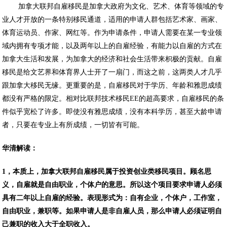
加拿大联邦自雇移民是加拿大政府为文化、艺术、体育等领域的专
业人才开放的一条特别移民通道，适用的申请人群包括艺术家、画家、
体育运动员、作家、网红等。作为申请条件，申请人需要在某一专业领
域内拥有专项才能，以及两年以上的自雇经验，有能力以自雇的方式在
加拿大生活和发展，为加拿大的经济和社会生活带来枳极的贡献。自雇
移民是给文艺界和体育界人士开了一扇门，而这之前，这两类人才几乎
跟加拿大移民无缘。更重要的是，自雇移民对于学历、年龄和雅思成绩
都没有严格的限定。相对比联邦技术移民EE的超高要求，自雇移民的条
件似乎宽松了许多。即使没有雅思成绩，没有本科学历，甚至大龄申请
者，只要在专业上有所成绩，一切皆有可能。
华清解读：
1，本质上，加拿大联邦自雇移民属于投资创业类移民项目。顾名思
义，自雇就是自由职业，个体户的意思。所以这个项目要求申请人必须
具有二年以上自雇的经验。表现形式为：自有企业，个体户，工作室，
自由职业，兼职等。如果申请人是非自雇人员，那么申请人必须证明自
己兼职的收入大于全职收入。