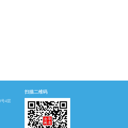
扫描二维码
号4层
）