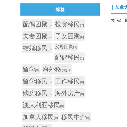
加拿
标签
对不起，
配偶团聚
投资移民
(5)
(2)
夫妻团聚
子女团聚
(7)
(6)
父母团聚
结婚移民
(5)
(0)
配偶移民
(1)
留学
海外移民
(0)
(1)
留学移民
工作移民
(0)
(0)
购房移民
海外房产
(0)
(0)
澳大利亚移民
(0)
加拿大移民
移民中介
(0)
(0)