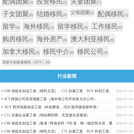
配偶团聚
投资移民
夫妻团聚
(5)
(2)
(7)
父母团聚
子女团聚
结婚移民
配偶移民
(5)
(6)
(0)
(1)
留学
海外移民
留学移民
工作移民
(0)
(1)
(0)
(0)
购房移民
海外房产
澳大利亚移民
(0)
(0)
(0)
加拿大移民
移民中介
移民公司
(0)
(0)
(0)
加拿大创新者移民（SUV）
(0)
行业新闻
C60 省提名创业工签（移民主流）、C11 自雇工签、SUV 科创工签、
2026-07-24
ICT 跨国高管工签比较
ICT 跨国公司高管调拨工签（海外母公司开加拿大分公司）
2026-07-24
SUV 联邦创新创业工签（科创赛道，2026 暂停接收新申请）
2026-07-24
C11 自雇企业家工签（纯短期经商，无直接永居通道）
2026-07-24
C60 省提名创业工签（曼省 / 阿省农村 / NB 省，唯一稳定转永居，重
2026-07-24
点）
C60 省提名创业工签（移民主流）、C11 自雇工签、SUV 科创工签、
2026-07-24