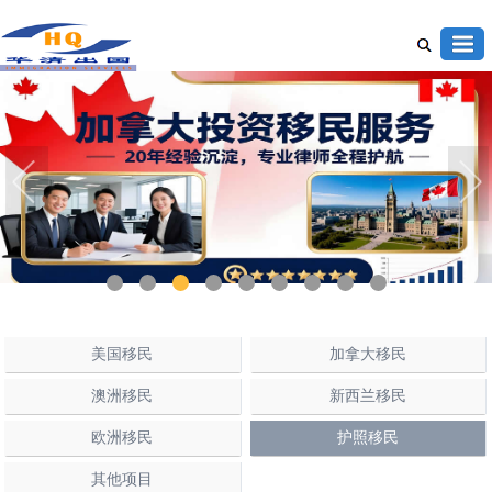
1
2
3
4
5
6
7
8
9
美国移民
加拿大移民
澳洲移民
新西兰移民
欧洲移民
护照移民
其他项目