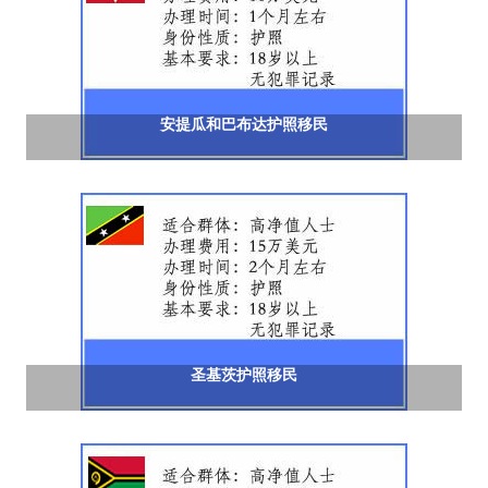
安提瓜和巴布达护照移民
圣基茨护照移民