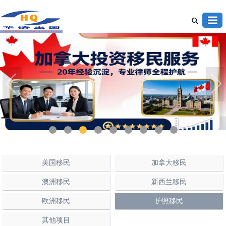
1
2
3
4
5
6
7
8
9
美国移民
加拿大移民
澳洲移民
新西兰移民
欧洲移民
护照移民
其他项目