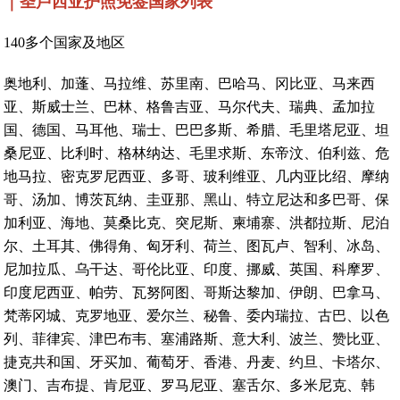
｜圣卢西亚护照免签国家列表
140多个国家及地区
奥地利、加蓬、马拉维、苏里南、巴哈马、冈比亚、马来西
亚、斯威士兰、巴林、格鲁吉亚、马尔代夫、瑞典、孟加拉
国、德国、马耳他、瑞士、巴巴多斯、希腊、毛里塔尼亚、坦
桑尼亚、比利时、格林纳达、毛里求斯、东帝汶、伯利兹、危
地马拉、密克罗尼西亚、多哥、玻利维亚、几内亚比绍、摩纳
哥、汤加、博茨瓦纳、圭亚那、黑山、特立尼达和多巴哥、保
加利亚、海地、莫桑比克、突尼斯、柬埔寨、洪都拉斯、尼泊
尔、土耳其、佛得角、匈牙利、荷兰、图瓦卢、智利、冰岛、
尼加拉瓜、乌干达、哥伦比亚、印度、挪威、英国、科摩罗、
印度尼西亚、帕劳、瓦努阿图、哥斯达黎加、伊朗、巴拿马、
梵蒂冈城、克罗地亚、爱尔兰、秘鲁、委内瑞拉、古巴、以色
列、菲律宾、津巴布韦、塞浦路斯、意大利、波兰、赞比亚、
捷克共和国、牙买加、葡萄牙、香港、丹麦、约旦、卡塔尔、
澳门、吉布提、肯尼亚、罗马尼亚、塞舌尔、多米尼克、韩