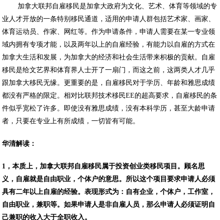
加拿大联邦自雇移民是加拿大政府为文化、艺术、体育等领域的专
业人才开放的一条特别移民通道，适用的申请人群包括艺术家、画家、
体育运动员、作家、网红等。作为申请条件，申请人需要在某一专业领
域内拥有专项才能，以及两年以上的自雇经验，有能力以自雇的方式在
加拿大生活和发展，为加拿大的经济和社会生活带来枳极的贡献。自雇
移民是给文艺界和体育界人士开了一扇门，而这之前，这两类人才几乎
跟加拿大移民无缘。更重要的是，自雇移民对于学历、年龄和雅思成绩
都没有严格的限定。相对比联邦技术移民EE的超高要求，自雇移民的条
件似乎宽松了许多。即使没有雅思成绩，没有本科学历，甚至大龄申请
者，只要在专业上有所成绩，一切皆有可能。
华清解读：
1，本质上，加拿大联邦自雇移民属于投资创业类移民项目。顾名思
义，自雇就是自由职业，个体户的意思。所以这个项目要求申请人必须
具有二年以上自雇的经验。表现形式为：自有企业，个体户，工作室，
自由职业，兼职等。如果申请人是非自雇人员，那么申请人必须证明自
己兼职的收入大于全职收入。