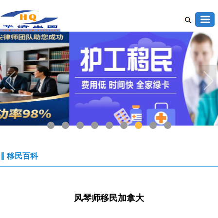
1
2
3
4
5
6
7
8
9
移民百科
风琴师移民加拿大