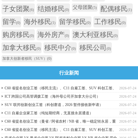
父母团聚
子女团聚
结婚移民
配偶移民
(5)
(6)
(0)
(1)
留学
海外移民
留学移民
工作移民
(0)
(1)
(0)
(0)
购房移民
海外房产
澳大利亚移民
(0)
(0)
(0)
加拿大移民
移民中介
移民公司
(0)
(0)
(0)
加拿大创新者移民（SUV）
(0)
行业新闻
C60 省提名创业工签（移民主流）、C11 自雇工签、SUV 科创工签、
2026-07-24
ICT 跨国高管工签比较
ICT 跨国公司高管调拨工签（海外母公司开加拿大分公司）
2026-07-24
SUV 联邦创新创业工签（科创赛道，2026 暂停接收新申请）
2026-07-24
C11 自雇企业家工签（纯短期经商，无直接永居通道）
2026-07-24
C60 省提名创业工签（曼省 / 阿省农村 / NB 省，唯一稳定转永居，重
2026-07-24
点）
C60 省提名创业工签（移民主流）、C11 自雇工签、SUV 科创工签、
2026-07-24