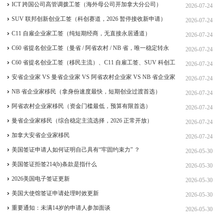
签、ICT 跨国高管工签比较
ICT 跨国公司高管调拨工签（海外母公司开加拿大分公司）
2026-07-24
SUV 联邦创新创业工签（科创赛道，2026 暂停接收新申请）
2026-07-24
C11 自雇企业家工签（纯短期经商，无直接永居通道）
2026-07-24
C60 省提名创业工签（曼省 / 阿省农村 / NB 省，唯一稳定转永
2026-07-24
居，重点）
C60 省提名创业工签（移民主流）、C11 自雇工签、SUV 科创工
2026-07-24
签、ICT 跨国高管工签
安省企业家 VS 曼省企业家 VS 阿省农村企业家 VS NB 省企业家
2026-07-24
四合一详细对比（2026 年 7 月最新官方政策）
NB 省企业家移民（拿身份速度最快，短期创业过渡首选）
2026-07-24
阿省农村企业家移民（资金门槛最低，预算有限首选）
2026-07-24
曼省企业家移民（综合稳定主流选择，2026 正常开放）
2026-07-24
加拿大安省企业家移民
2026-07-24
美国签证申请人如何证明自己具有“牢固约束力” ？
2026-05-30
美国签证拒签214(b)条款是指什么
2026-05-30
2026美国电子签证更新
2026-05-30
美国大使馆签证申请处理时效更新
2026-05-30
重要通知：未满14岁的申请人参加面谈
2026-05-30