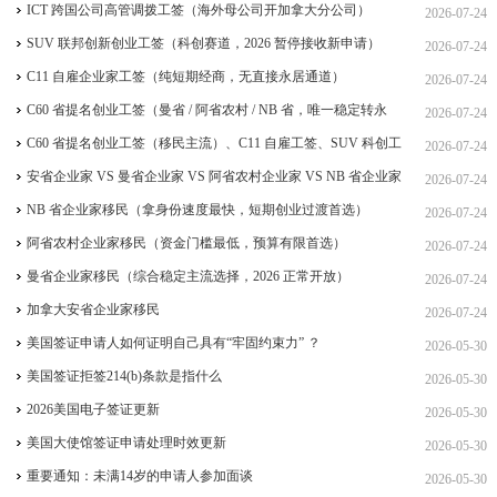
签、ICT 跨国高管工签比较
ICT 跨国公司高管调拨工签（海外母公司开加拿大分公司）
2026-07-24
SUV 联邦创新创业工签（科创赛道，2026 暂停接收新申请）
2026-07-24
C11 自雇企业家工签（纯短期经商，无直接永居通道）
2026-07-24
C60 省提名创业工签（曼省 / 阿省农村 / NB 省，唯一稳定转永
2026-07-24
居，重点）
C60 省提名创业工签（移民主流）、C11 自雇工签、SUV 科创工
2026-07-24
签、ICT 跨国高管工签
安省企业家 VS 曼省企业家 VS 阿省农村企业家 VS NB 省企业家
2026-07-24
四合一详细对比（2026 年 7 月最新官方政策）
NB 省企业家移民（拿身份速度最快，短期创业过渡首选）
2026-07-24
阿省农村企业家移民（资金门槛最低，预算有限首选）
2026-07-24
曼省企业家移民（综合稳定主流选择，2026 正常开放）
2026-07-24
加拿大安省企业家移民
2026-07-24
美国签证申请人如何证明自己具有“牢固约束力” ？
2026-05-30
美国签证拒签214(b)条款是指什么
2026-05-30
2026美国电子签证更新
2026-05-30
美国大使馆签证申请处理时效更新
2026-05-30
重要通知：未满14岁的申请人参加面谈
2026-05-30