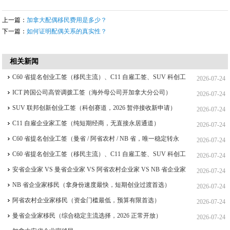
上一篇：
加拿大配偶移民费用是多少？
下一篇：
如何证明配偶关系的真实性？
相关新闻
C60 省提名创业工签（移民主流）、C11 自雇工签、SUV 科创工
2026-07-24
签、ICT 跨国高管工签比较
ICT 跨国公司高管调拨工签（海外母公司开加拿大分公司）
2026-07-24
SUV 联邦创新创业工签（科创赛道，2026 暂停接收新申请）
2026-07-24
C11 自雇企业家工签（纯短期经商，无直接永居通道）
2026-07-24
C60 省提名创业工签（曼省 / 阿省农村 / NB 省，唯一稳定转永
2026-07-24
居，重点）
C60 省提名创业工签（移民主流）、C11 自雇工签、SUV 科创工
2026-07-24
签、ICT 跨国高管工签
安省企业家 VS 曼省企业家 VS 阿省农村企业家 VS NB 省企业家
2026-07-24
四合一详细对比（2026 年 7 月最新官方政策）
NB 省企业家移民（拿身份速度最快，短期创业过渡首选）
2026-07-24
阿省农村企业家移民（资金门槛最低，预算有限首选）
2026-07-24
曼省企业家移民（综合稳定主流选择，2026 正常开放）
2026-07-24