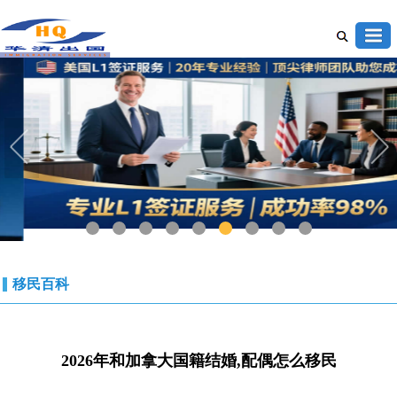
1
2
3
4
5
6
7
8
9
移民百科
2026年和加拿大国籍结婚,配偶怎么移民