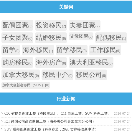
关键词
配偶团聚
投资移民
夫妻团聚
(5)
(2)
(7)
父母团聚
子女团聚
结婚移民
配偶移民
(5)
(6)
(0)
(1)
留学
海外移民
留学移民
工作移民
(0)
(1)
(0)
(0)
购房移民
海外房产
澳大利亚移民
(0)
(0)
(0)
加拿大移民
移民中介
移民公司
(0)
(0)
(0)
加拿大创新者移民（SUV）
(0)
行业新闻
C60 省提名创业工签（移民主流）、C11 自雇工签、SUV 科创工签、
2026-07-24
ICT 跨国高管工签比较
ICT 跨国公司高管调拨工签（海外母公司开加拿大分公司）
2026-07-24
SUV 联邦创新创业工签（科创赛道，2026 暂停接收新申请）
2026-07-24