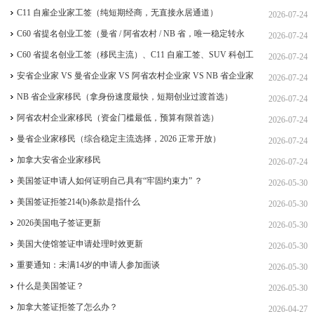
C11 自雇企业家工签（纯短期经商，无直接永居通道）
2026-07-24
C60 省提名创业工签（曼省 / 阿省农村 / NB 省，唯一稳定转永
2026-07-24
居，重点）
C60 省提名创业工签（移民主流）、C11 自雇工签、SUV 科创工
2026-07-24
签、ICT 跨国高管工签
安省企业家 VS 曼省企业家 VS 阿省农村企业家 VS NB 省企业家
2026-07-24
四合一详细对比（2026 年 7 月最新官方政策）
NB 省企业家移民（拿身份速度最快，短期创业过渡首选）
2026-07-24
阿省农村企业家移民（资金门槛最低，预算有限首选）
2026-07-24
曼省企业家移民（综合稳定主流选择，2026 正常开放）
2026-07-24
加拿大安省企业家移民
2026-07-24
美国签证申请人如何证明自己具有“牢固约束力” ？
2026-05-30
美国签证拒签214(b)条款是指什么
2026-05-30
2026美国电子签证更新
2026-05-30
美国大使馆签证申请处理时效更新
2026-05-30
重要通知：未满14岁的申请人参加面谈
2026-05-30
什么是美国签证？
2026-05-30
加拿大签证拒签了怎么办？
2026-04-27