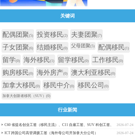
关键词
配偶团聚
投资移民
夫妻团聚
(5)
(2)
(7)
父母团聚
子女团聚
结婚移民
配偶移民
(5)
(6)
(0)
(1)
留学
海外移民
留学移民
工作移民
(0)
(1)
(0)
(0)
购房移民
海外房产
澳大利亚移民
(0)
(0)
(0)
加拿大移民
移民中介
移民公司
(0)
(0)
(0)
加拿大创新者移民（SUV）
(0)
行业新闻
C60 省提名创业工签（移民主流）、C11 自雇工签、SUV 科创工签、
2026-07-24
ICT 跨国高管工签比较
ICT 跨国公司高管调拨工签（海外母公司开加拿大分公司）
2026-07-24