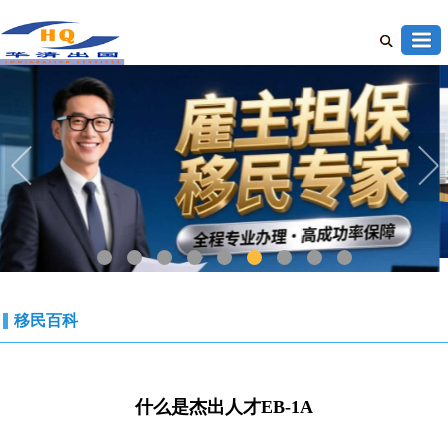
1
2
3
4
5
6
7
8
9
移民百科
什么是杰出人才EB-1A