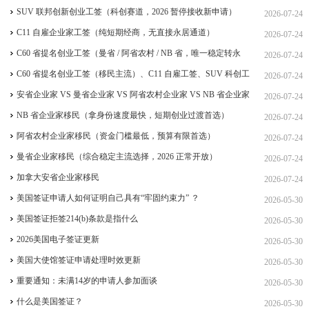
SUV 联邦创新创业工签（科创赛道，2026 暂停接收新申请）
2026-07-24
C11 自雇企业家工签（纯短期经商，无直接永居通道）
2026-07-24
C60 省提名创业工签（曼省 / 阿省农村 / NB 省，唯一稳定转永
2026-07-24
居，重点）
C60 省提名创业工签（移民主流）、C11 自雇工签、SUV 科创工
2026-07-24
签、ICT 跨国高管工签
安省企业家 VS 曼省企业家 VS 阿省农村企业家 VS NB 省企业家
2026-07-24
四合一详细对比（2026 年 7 月最新官方政策）
NB 省企业家移民（拿身份速度最快，短期创业过渡首选）
2026-07-24
阿省农村企业家移民（资金门槛最低，预算有限首选）
2026-07-24
曼省企业家移民（综合稳定主流选择，2026 正常开放）
2026-07-24
加拿大安省企业家移民
2026-07-24
美国签证申请人如何证明自己具有“牢固约束力” ？
2026-05-30
美国签证拒签214(b)条款是指什么
2026-05-30
2026美国电子签证更新
2026-05-30
美国大使馆签证申请处理时效更新
2026-05-30
重要通知：未满14岁的申请人参加面谈
2026-05-30
什么是美国签证？
2026-05-30