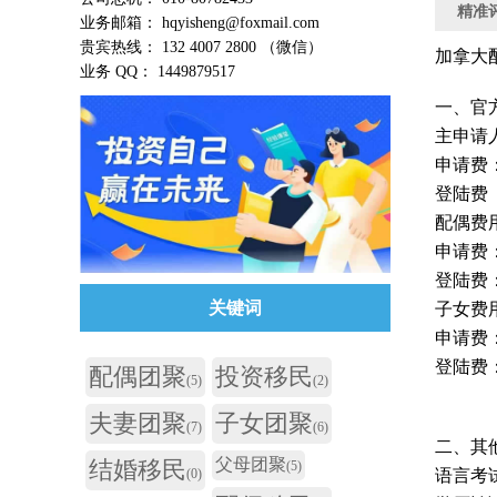
精准
业务邮箱： hqyisheng@foxmail.com
贵宾热线： 132 4007 2800 （微信）
加拿大配
业务 QQ： 1449879517
一、官
主申请
申请费：
登陆费（
配偶费用
申请费：
登陆费：
关键词
子女费
申请费：
登陆费：
配偶团聚
投资移民
(5)
(2)
夫妻团聚
子女团聚
(7)
(6)
二、其
父母团聚
结婚移民
(5)
(0)
语言考试