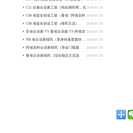
2026 暂停接收新申请）
C11 自雇企业家工签（纯短期经商，无
2026-07-24
直接永居通道）
C60 省提名创业工签（曼省 / 阿省农村
2026-07-24
/ NB 省，唯一稳定转永居，重点）
C60 省提名创业工签（移民主流）、
2026-07-24
C11 自雇工签、SUV 科创工签、ICT 跨国高管工
安省企业家 VS 曼省企业家 VS 阿省农
2026-07-24
签
村企业家 VS NB 省企业家 四合一详细对比
NB 省企业家移民（拿身份速度最快，
2026-07-24
（2026 年 7 月最新官方政策）
短期创业过渡首选）
阿省农村企业家移民（资金门槛最
2026-07-24
低，预算有限首选）
曼省企业家移民（综合稳定主流选
2026-07-24
择，2026 正常开放）