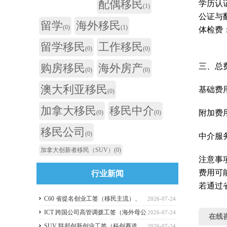
配偶移民
学历认证
(1)
公证与翻
留学
海外移民
(0)
(1)
体检费‌：
留学移民
工作移民
(0)
(0)
购房移民
海外房产
三、总
(0)
(0)
澳大利亚移民
基础费用
(0)
加拿大移民
移民中介
附加费用
(0)
(0)
移民公司
(0)
中介服务
加拿大创新者移民（SUV）
(0)
注意事
费用可
行业新闻
若通过省
C60 省提名创业工签（移民主流）、
2026-07-24
C11 自雇工签、SUV 科创工签、ICT 跨国高管工
ICT 跨国公司高管调拨工签（海外母公
2026-07-24
在线
签比较
司开加拿大分公司）
SUV 联邦创新创业工签（科创赛道，
2026-07-24