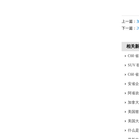
上一篇：
下一篇：
相关
C60
签、I
SUV
C60
居，
安省企
四合一
阿省
加拿
美国签
美国
什么