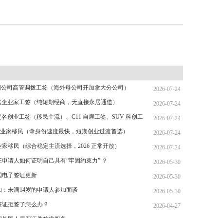
 跨国公司高管调拨工签（海外母公司开加拿大分公司）
2026-07-24
 自雇企业家工签（纯短期经商，无直接永居通道）
2026-07-24
省提名创业工签（移民主流）、C11 自雇工签、SUV 科创工
2026-07-24
T 跨国高管工签
省企业家移民（拿身份速度最快，短期创业过渡首选）
2026-07-24
家移民（综合稳定主流选择，2026 正常开放）
2026-07-24
证申请人如何证明自己具有“牢固约束力” ？
2026-05-30
美国电子签证更新
2026-05-30
知：未满14岁的申请人参加面谈
2026-05-30
签证拒签了怎么办？
2026-04-27