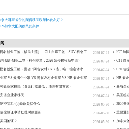
加拿大哪些省份的配偶移民政策比较友好？
2026加拿大配偶移民的条件
新闻
 省提名创业工签（移民主流）、C11 自雇工签、SUV 科创工
ICT
2026-07-24
CT 跨国高管工签比较
 联邦创新创业工签（科创赛道，2026 暂停接收新申请）
C11
2026-07-24
 省提名创业工签（曼省 / 阿省农村 / NB 省，唯一稳定转永
C60 
2026-07-24
重点）
业家 VS 曼省企业家 VS 阿省农村企业家 VS NB 省企业家
签、IC
NB 
2026-07-24
详细对比（2026 年 7 月最新官方政策）
农村企业家移民（资金门槛最低，预算有限首选）
曼省企业
2026-07-24
大安省企业家移民
美国签
2026-07-24
证拒签214(b)条款是指什么
2026
2026-05-30
大使馆签证申请处理时效更新
重要通
2026-05-30
是美国签证？
加拿大
2026-05-30