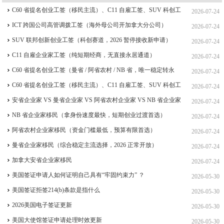
C60 省提名创业工签（移民主流）、C11 自雇工签、SUV 科创工
2026-07-24
签、ICT 跨国高管工签比较
ICT 跨国公司高管调拨工签（海外母公司开加拿大分公司）
2026-07-24
SUV 联邦创新创业工签（科创赛道，2026 暂停接收新申请）
2026-07-24
C11 自雇企业家工签（纯短期经商，无直接永居通道）
2026-07-24
C60 省提名创业工签（曼省 / 阿省农村 / NB 省，唯一稳定转永
2026-07-24
居，重点）
C60 省提名创业工签（移民主流）、C11 自雇工签、SUV 科创工
2026-07-24
签、ICT 跨国高管工签
安省企业家 VS 曼省企业家 VS 阿省农村企业家 VS NB 省企业家
2026-07-24
四合一详细对比（2026 年 7 月最新官方政策）
NB 省企业家移民（拿身份速度最快，短期创业过渡首选）
2026-07-24
阿省农村企业家移民（资金门槛最低，预算有限首选）
2026-07-24
曼省企业家移民（综合稳定主流选择，2026 正常开放）
2026-07-24
加拿大安省企业家移民
2026-07-24
美国签证申请人如何证明自己具有“牢固约束力” ？
2026-05-30
美国签证拒签214(b)条款是指什么
2026-05-30
2026美国电子签证更新
2026-05-30
美国大使馆签证申请处理时效更新
2026-05-30