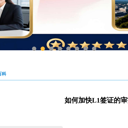
1
2
3
4
5
6
7
8
百科
如何加快L1签证的