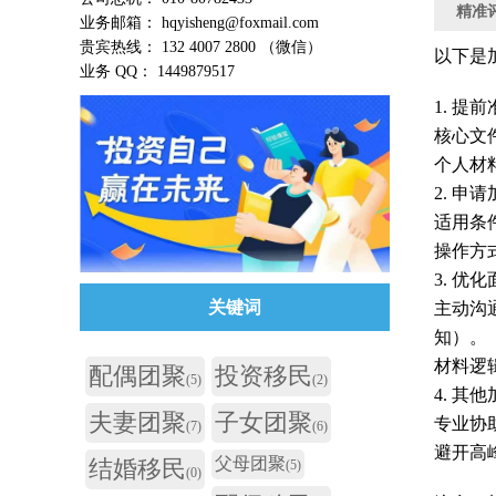
精准
业务邮箱： hqyisheng@foxmail.com
贵宾热线： 132 4007 2800 （微信）
以下是
业务 QQ： 1449879517
1. 提
核心文
个人材
2. 申请加
适用条
操作方
3. 优
关键词
主动沟
知）‌。
材料逻
配偶团聚
投资移民
(5)
(2)
4. 其
夫妻团聚
子女团聚
专业协
(7)
(6)
避开高峰
父母团聚
结婚移民
(5)
(0)