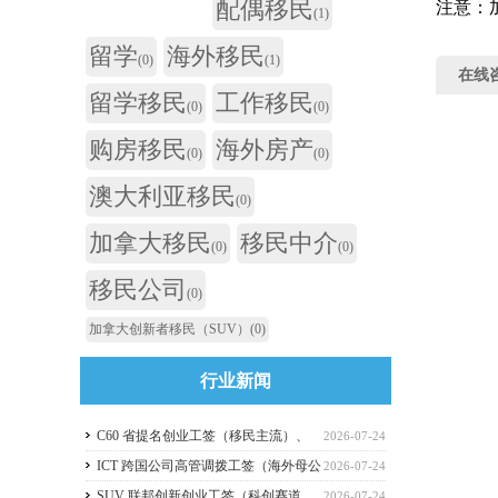
配偶移民
注意‌
(1)
留学
海外移民
(0)
(1)
在线
留学移民
工作移民
(0)
(0)
购房移民
海外房产
(0)
(0)
澳大利亚移民
(0)
加拿大移民
移民中介
(0)
(0)
移民公司
(0)
加拿大创新者移民（SUV）
(0)
行业新闻
C60 省提名创业工签（移民主流）、
2026-07-24
C11 自雇工签、SUV 科创工签、ICT 跨国高管工
ICT 跨国公司高管调拨工签（海外母公
2026-07-24
签比较
司开加拿大分公司）
SUV 联邦创新创业工签（科创赛道，
2026-07-24