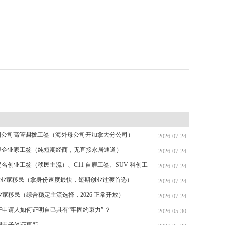
 跨国公司高管调拨工签（海外母公司开加拿大分公司）
2026-07-24
 自雇企业家工签（纯短期经商，无直接永居通道）
2026-07-24
省提名创业工签（移民主流）、C11 自雇工签、SUV 科创工
2026-07-24
T 跨国高管工签
省企业家移民（拿身份速度最快，短期创业过渡首选）
2026-07-24
家移民（综合稳定主流选择，2026 正常开放）
2026-07-24
证申请人如何证明自己具有“牢固约束力” ？
2026-05-30