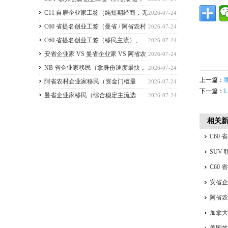
2026 暂停接收新申请）
C11 自雇企业家工签（纯短期经商，无
2026-07-24
直接永居通道）
C60 省提名创业工签（曼省 / 阿省农村
2026-07-24
/ NB 省，唯一稳定转永居，重点）
C60 省提名创业工签（移民主流）、
2026-07-24
C11 自雇工签、SUV 科创工签、ICT 跨国高管工
安省企业家 VS 曼省企业家 VS 阿省农
2026-07-24
签
村企业家 VS NB 省企业家 四合一详细对比
NB 省企业家移民（拿身份速度最快，
2026-07-24
上一篇：
（2026 年 7 月最新官方政策）
短期创业过渡首选）
阿省农村企业家移民（资金门槛最
2026-07-24
下一篇：
低，预算有限首选）
曼省企业家移民（综合稳定主流选
2026-07-24
择，2026 正常开放）
相关
C60
签、I
SUV
C60
居，
安省企
四合一
阿省
加拿