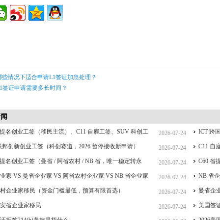
哪些情况下适合申请L1签证加急处理？
L1签证申请需要多长时间？
新闻
 省提名创业工签（移民主流）、C11 自雇工签、SUV 科创工
ICT
2026-07-24
CT 跨国高管工签比较
 联邦创新创业工签（科创赛道，2026 暂停接收新申请）
C11
2026-07-24
 省提名创业工签（曼省 / 阿省农村 / NB 省，唯一稳定转永
C60 
2026-07-24
重点）
业家 VS 曼省企业家 VS 阿省农村企业家 VS NB 省企业家
签、IC
NB 
2026-07-24
详细对比（2026 年 7 月最新官方政策）
农村企业家移民（资金门槛最低，预算有限首选）
曼省企业
2026-07-24
大安省企业家移民
美国签
2026-07-24