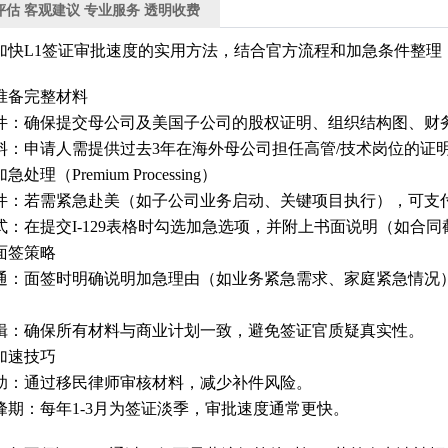
评估 客观建议 专业服务 透明收费
加快L1签证审批速度的实用方法，结合官方流程和加急条件整理
前准备完整材料‌
件‌：确保提交母公司及美国子公司的股权证明、组织结构图、财
料‌：申请人需提供过去3年在海外母公司担任高管/技术岗位的证
急处理（Premium Processing）‌
件‌：若需紧急赴美（如子公司业务启动、关键项目执行），可支付加急
式‌：在提交I-129表格时勾选加急选项，并附上书面说明（如合
化面签策略‌
通‌：面签时明确说明加急理由（如业务紧急需求、家庭紧急情况
辑‌：确保所有材料与商业计划一致，避免签证官质疑真实性‌。
他加速技巧‌
助‌：通过移民律师审核材料，减少补件风险‌。
期‌：每年1-3月为签证淡季，审批速度通常更快‌。