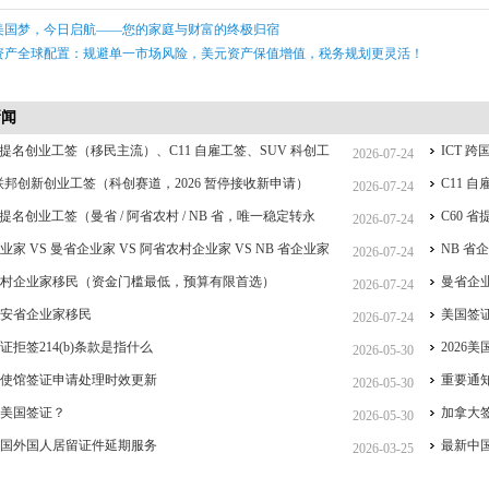
美国梦，今日启航——您的家庭与财富的终极归宿
资产全球配置：规避单一市场风险，美元资产保值增值，税务规划更灵活！
新闻
 省提名创业工签（移民主流）、C11 自雇工签、SUV 科创工
ICT
2026-07-24
CT 跨国高管工签比较
 联邦创新创业工签（科创赛道，2026 暂停接收新申请）
C11
2026-07-24
 省提名创业工签（曼省 / 阿省农村 / NB 省，唯一稳定转永
C60 
2026-07-24
重点）
业家 VS 曼省企业家 VS 阿省农村企业家 VS NB 省企业家
签、IC
NB 
2026-07-24
详细对比（2026 年 7 月最新官方政策）
农村企业家移民（资金门槛最低，预算有限首选）
曼省企业
2026-07-24
大安省企业家移民
美国签
2026-07-24
证拒签214(b)条款是指什么
2026
2026-05-30
大使馆签证申请处理时效更新
重要通
2026-05-30
是美国签证？
加拿大
2026-05-30
中国外国人居留证件延期服务
最新中
2026-03-25