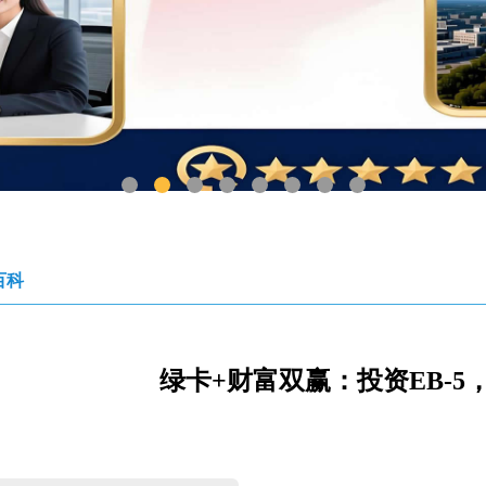
1
2
3
4
5
6
7
8
百科
绿卡+财富双赢：投资EB-