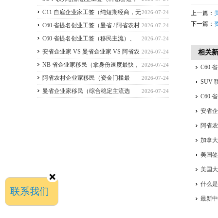
2026 暂停接收新申请）
C11 自雇企业家工签（纯短期经商，无
2026-07-24
上一篇：
下一篇：
直接永居通道）
C60 省提名创业工签（曼省 / 阿省农村
2026-07-24
/ NB 省，唯一稳定转永居，重点）
C60 省提名创业工签（移民主流）、
2026-07-24
C11 自雇工签、SUV 科创工签、ICT 跨国高管工
安省企业家 VS 曼省企业家 VS 阿省农
2026-07-24
相关
签
村企业家 VS NB 省企业家 四合一详细对比
NB 省企业家移民（拿身份速度最快，
2026-07-24
C60
（2026 年 7 月最新官方政策）
短期创业过渡首选）
阿省农村企业家移民（资金门槛最
2026-07-24
签、I
SUV
低，预算有限首选）
曼省企业家移民（综合稳定主流选
2026-07-24
C60
择，2026 正常开放）
居，
安省企
四合一
阿省
加拿
美国签
美国
什么
联系我们
最新