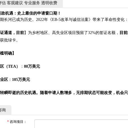
评估 客观建议 专业服务 透明收费
年新政机遇：史上最佳的申请窗口期！
期长河已成为历史。2022年《EB-5改革与诚信法案》带来了革命性变化
签证通道，目前
】为乡村地区、高失业区项目预留了32%的签证名额，
目前
速获批绿卡。
门槛明确】
区（TEA）
：
80万美元
就业区
：
105万美元
个转瞬即逝的历史机遇。随着申请人数增多，无排期状态可能改变，机会
咨询
*
咨询项目：