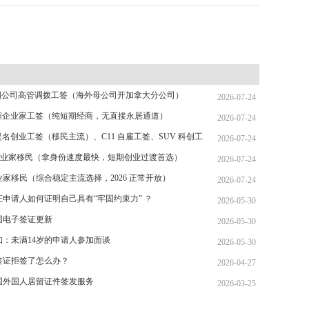
 跨国公司高管调拨工签（海外母公司开加拿大分公司）
2026-07-24
 自雇企业家工签（纯短期经商，无直接永居通道）
2026-07-24
省提名创业工签（移民主流）、C11 自雇工签、SUV 科创工
2026-07-24
T 跨国高管工签
省企业家移民（拿身份速度最快，短期创业过渡首选）
2026-07-24
家移民（综合稳定主流选择，2026 正常开放）
2026-07-24
证申请人如何证明自己具有“牢固约束力” ？
2026-05-30
美国电子签证更新
2026-05-30
知：未满14岁的申请人参加面谈
2026-05-30
签证拒签了怎么办？
2026-04-27
国外国人居留证件签发服务
2026-03-25