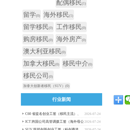
配偶移民
(1)
留学
海外移民
(0)
(1)
留学移民
工作移民
(0)
(0)
购房移民
海外房产
(0)
(0)
澳大利亚移民
(0)
加拿大移民
移民中介
(0)
(0)
移民公司
(0)
加拿大创新者移民（SUV）
(0)
行业新闻
C60 省提名创业工签（移民主流）、
2026-07-24
C11 自雇工签、SUV 科创工签、ICT 跨国高管工
ICT 跨国公司高管调拨工签（海外母公
2026-07-24
签比较
司开加拿大分公司）
SUV 联邦创新创业工签（科创赛道，
2026-07-24