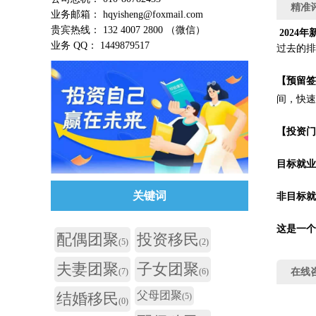
精准
业务邮箱： hqyisheng@foxmail.com
贵宾热线： 132 4007 2800 （微信）
2024
业务 QQ： 1449879517
过去的排
【预留
间，快
【投资
目标就业
关键词
非目标
这是一
配偶团聚
投资移民
(5)
(2)
夫妻团聚
子女团聚
(7)
(6)
在线
父母团聚
结婚移民
(5)
(0)