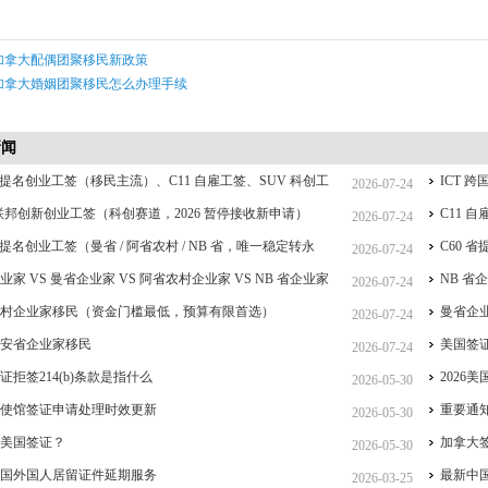
加拿大配偶团聚移民新政策
加拿大婚姻团聚移民怎么办理手续
新闻
 省提名创业工签（移民主流）、C11 自雇工签、SUV 科创工
ICT
2026-07-24
CT 跨国高管工签比较
 联邦创新创业工签（科创赛道，2026 暂停接收新申请）
C11
2026-07-24
 省提名创业工签（曼省 / 阿省农村 / NB 省，唯一稳定转永
C60 
2026-07-24
重点）
业家 VS 曼省企业家 VS 阿省农村企业家 VS NB 省企业家
签、IC
NB 
2026-07-24
详细对比（2026 年 7 月最新官方政策）
农村企业家移民（资金门槛最低，预算有限首选）
曼省企业
2026-07-24
大安省企业家移民
美国签
2026-07-24
证拒签214(b)条款是指什么
2026
2026-05-30
大使馆签证申请处理时效更新
重要通
2026-05-30
是美国签证？
加拿大
2026-05-30
中国外国人居留证件延期服务
最新中
2026-03-25