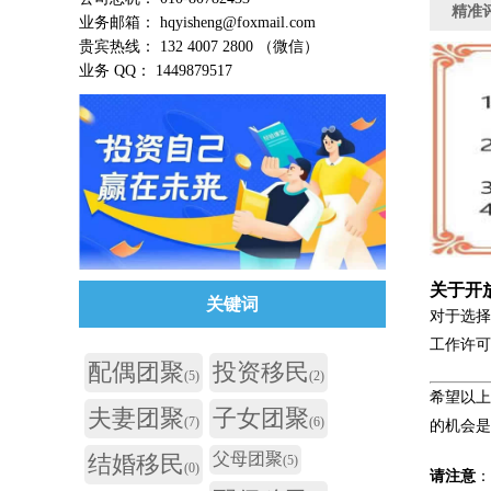
精准
业务邮箱： hqyisheng@foxmail.com
贵宾热线： 132 4007 2800 （微信）
业务 QQ： 1449879517
关于开
关键词
对于选
工作许可
配偶团聚
投资移民
(5)
(2)
希望以
夫妻团聚
子女团聚
(7)
(6)
的机会
父母团聚
结婚移民
(5)
(0)
请注意