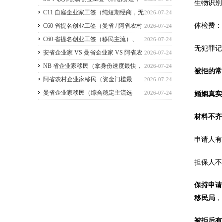
生物识别
2026 暂停接收新申请）
C11 自雇企业家工签（纯短期经商，无
2026-07-24
体检费：
直接永居通道）
C60 省提名创业工签（曼省 / 阿省农村
2026-07-24
/ NB 省，唯一稳定转永居，重点）
C60 省提名创业工签（移民主流）、
2026-07-24
无犯罪记
C11 自雇工签、SUV 科创工签、ICT 跨国高管工
安省企业家 VS 曼省企业家 VS 阿省农
2026-07-24
签
村企业家 VS NB 省企业家 四合一详细对比
NB 省企业家移民（拿身份速度最快，
2026-07-24
被拒的
（2026 年 7 月最新官方政策）
短期创业过渡首选）
阿省农村企业家移民（资金门槛最
2026-07-24
低，预算有限首选）
曼省企业家移民（综合稳定主流选
2026-07-24
婚姻真
择，2026 正常开放）
材料不
申请人
担保人
保持申
移民局
被拒后