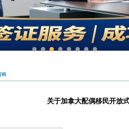
1
2
3
4
5
6
7
8
百科
关于加拿大配偶移民开放式