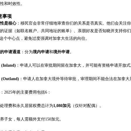
确性和时效性。
意事项
实性是核心
：移民官会非常仔细地审查你们的关系是否真实。他们会关注
活的证据（如联名账户、共同地址的账单）、亲朋好友是否知晓并支持你
”这个中心点，避免过度强调对加拿大生活的向往。
确的申请通道
：分为
境内申请
和
境外申请
。
Inland)
：申请人可以在审批期间留在加拿大，并可能有资格申请开放式
Outland)
：申请人在加拿大境外等待审批，审理期间不能合法在加拿大
用
：2025年的主要费用包括6：
、处理费和永久居留权费总计为
1,080加元
（仅针对配偶）。
养子女，每人需额外支付150加元。