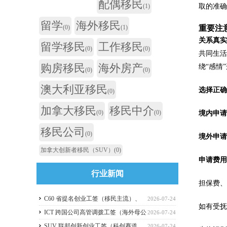
配偶移民
取的准
(1)
留学
海外移民
重要注
(0)
(1)
关系真
留学移民
工作移民
(0)
(0)
共同生
购房移民
海外房产
绕“感情
(0)
(0)
澳大利亚移民
选择正
(0)
加拿大移民
移民中介
(0)
(0)
境内申请 (
移民公司
(0)
境外申请 (
加拿大创新者移民（SUV）
(0)
申请费
行业新闻
担保费
C60 省提名创业工签（移民主流）、
2026-07-24
如有受抚
C11 自雇工签、SUV 科创工签、ICT 跨国高管工
ICT 跨国公司高管调拨工签（海外母公
2026-07-24
签比较
司开加拿大分公司）
SUV 联邦创新创业工签（科创赛道，
2026-07-24