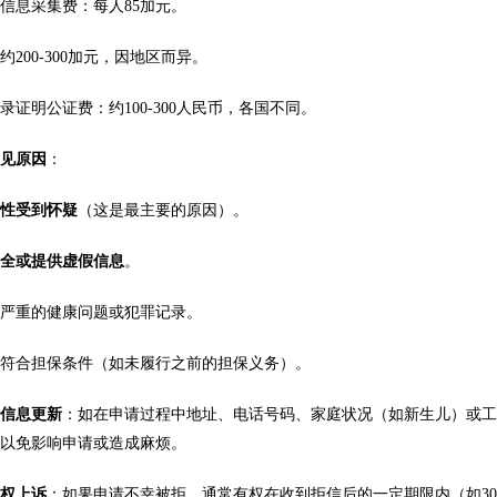
信息采集费：每人85加元。
约200-300加元，因地区而异。
录证明公证费：约100-300人民币，各国不同。
常见原因
：
实性受到怀疑
（这是最主要的原因）。
齐全或提供虚假信息
。
有严重的健康问题或犯罪记录。
不符合担保条件（如未履行之前的担保义务）。
请信息更新
：如在申请过程中地址、电话号码、家庭状况（如新生儿）或
，以免影响申请或造成麻烦。
有权上诉
：如果申请不幸被拒，通常有权在收到拒信后的一定期限内（如3