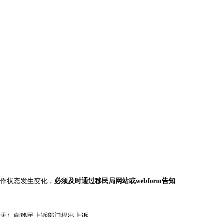
工作状态发生变化，
必须及时通过移民局网站或webform告知
0天）向移民上诉部门提出上诉。