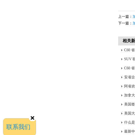
上一篇：
下一篇：
相关
C60
签、I
SUV
C60
居，
安省企
四合一
阿省
加拿
美国签
美国
什么
联系我们
最新