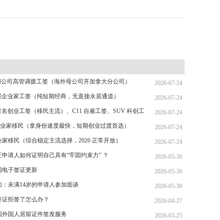
 跨国公司高管调拨工签（海外母公司开加拿大分公司）
2026-07-24
 自雇企业家工签（纯短期经商，无直接永居通道）
2026-07-24
省提名创业工签（移民主流）、C11 自雇工签、SUV 科创工
2026-07-24
T 跨国高管工签
省企业家移民（拿身份速度最快，短期创业过渡首选）
2026-07-24
家移民（综合稳定主流选择，2026 正常开放）
2026-07-24
证申请人如何证明自己具有“牢固约束力” ？
2026-05-30
美国电子签证更新
2026-05-30
知：未满14岁的申请人参加面谈
2026-05-30
签证拒签了怎么办？
2026-04-27
国外国人居留证件签发服务
2026-03-25