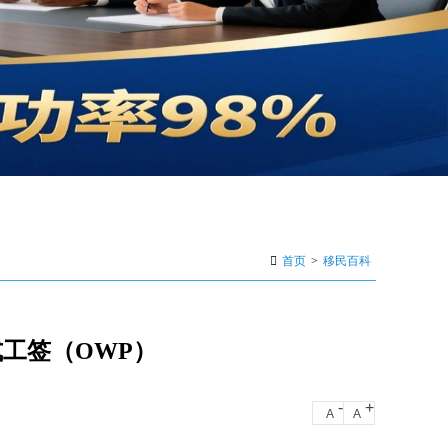
首页
>
移民百科
工签（OWP）
-
+
A
A