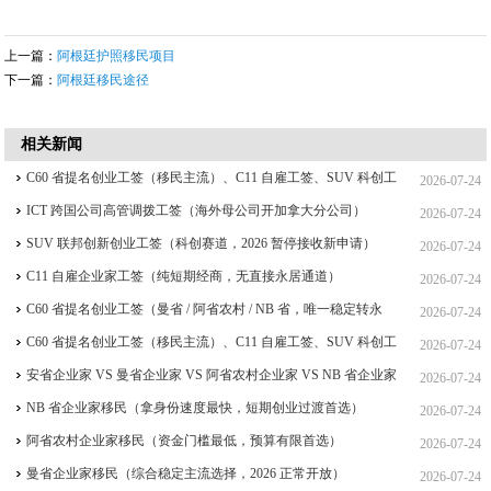
上一篇：
阿根廷护照移民项目
下一篇：
阿根廷移民途径
相关新闻
C60 省提名创业工签（移民主流）、C11 自雇工签、SUV 科创工
2026-07-24
签、ICT 跨国高管工签比较
ICT 跨国公司高管调拨工签（海外母公司开加拿大分公司）
2026-07-24
SUV 联邦创新创业工签（科创赛道，2026 暂停接收新申请）
2026-07-24
C11 自雇企业家工签（纯短期经商，无直接永居通道）
2026-07-24
C60 省提名创业工签（曼省 / 阿省农村 / NB 省，唯一稳定转永
2026-07-24
居，重点）
C60 省提名创业工签（移民主流）、C11 自雇工签、SUV 科创工
2026-07-24
签、ICT 跨国高管工签
安省企业家 VS 曼省企业家 VS 阿省农村企业家 VS NB 省企业家
2026-07-24
四合一详细对比（2026 年 7 月最新官方政策）
NB 省企业家移民（拿身份速度最快，短期创业过渡首选）
2026-07-24
阿省农村企业家移民（资金门槛最低，预算有限首选）
2026-07-24
曼省企业家移民（综合稳定主流选择，2026 正常开放）
2026-07-24