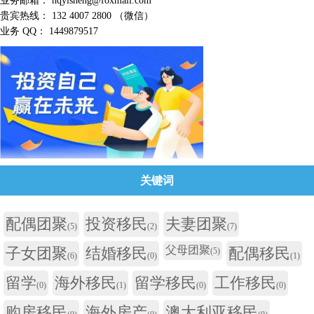
业务邮箱： hqyisheng@foxmail.com
贵宾热线： 132 4007 2800 （微信）
业务 QQ： 1449879517
关键词
配偶团聚
投资移民
夫妻团聚
(5)
(2)
(7)
父母团聚
子女团聚
结婚移民
配偶移民
(5)
(6)
(0)
(1)
留学
海外移民
留学移民
工作移民
(0)
(1)
(0)
(0)
购房移民
海外房产
澳大利亚移民