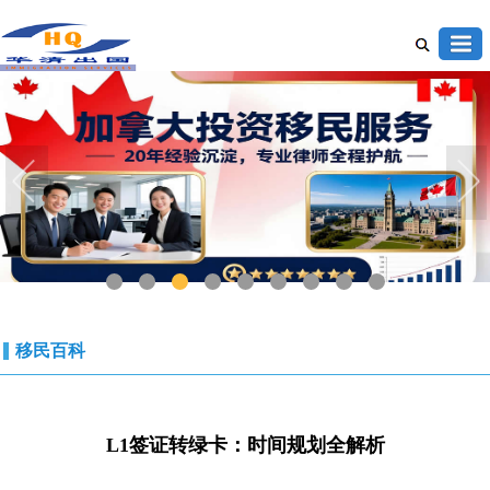
1
2
3
4
5
6
7
8
9
移民百科
L1签证转绿卡：时间规划全解析