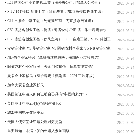
签、ICT 跨国高管工签比较
ICT 跨国公司高管调拨工签（海外母公司开加拿大分公司）
2026-07-24
SUV 联邦创新创业工签（科创赛道，2026 暂停接收新申请）
2026-07-24
C11 自雇企业家工签（纯短期经商，无直接永居通道）
2026-07-24
C60 省提名创业工签（曼省 / 阿省农村 / NB 省，唯一稳定转永
2026-07-24
居，重点）
C60 省提名创业工签（移民主流）、C11 自雇工签、SUV 科创工
2026-07-24
签、ICT 跨国高管工签
安省企业家 VS 曼省企业家 VS 阿省农村企业家 VS NB 省企业家
2026-07-24
四合一详细对比（2026 年 7 月最新官方政策）
NB 省企业家移民（拿身份速度最快，短期创业过渡首选）
2026-07-24
阿省农村企业家移民（资金门槛最低，预算有限首选）
2026-07-24
曼省企业家移民（综合稳定主流选择，2026 正常开放）
2026-07-24
加拿大安省企业家移民
2026-07-24
美国签证申请人如何证明自己具有“牢固约束力” ？
2026-05-30
美国签证拒签214(b)条款是指什么
2026-05-30
2026美国电子签证更新
2026-05-30
美国大使馆签证申请处理时效更新
2026-05-30
重要通知：未满14岁的申请人参加面谈
2026-05-30