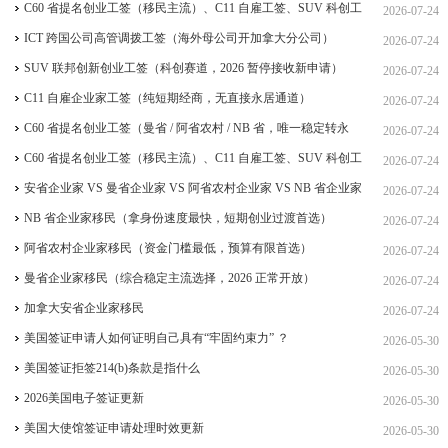
C60 省提名创业工签（移民主流）、C11 自雇工签、SUV 科创工
2026-07-24
签、ICT 跨国高管工签比较
ICT 跨国公司高管调拨工签（海外母公司开加拿大分公司）
2026-07-24
SUV 联邦创新创业工签（科创赛道，2026 暂停接收新申请）
2026-07-24
C11 自雇企业家工签（纯短期经商，无直接永居通道）
2026-07-24
C60 省提名创业工签（曼省 / 阿省农村 / NB 省，唯一稳定转永
2026-07-24
居，重点）
C60 省提名创业工签（移民主流）、C11 自雇工签、SUV 科创工
2026-07-24
签、ICT 跨国高管工签
安省企业家 VS 曼省企业家 VS 阿省农村企业家 VS NB 省企业家
2026-07-24
四合一详细对比（2026 年 7 月最新官方政策）
NB 省企业家移民（拿身份速度最快，短期创业过渡首选）
2026-07-24
阿省农村企业家移民（资金门槛最低，预算有限首选）
2026-07-24
曼省企业家移民（综合稳定主流选择，2026 正常开放）
2026-07-24
加拿大安省企业家移民
2026-07-24
美国签证申请人如何证明自己具有“牢固约束力” ？
2026-05-30
美国签证拒签214(b)条款是指什么
2026-05-30
2026美国电子签证更新
2026-05-30
美国大使馆签证申请处理时效更新
2026-05-30