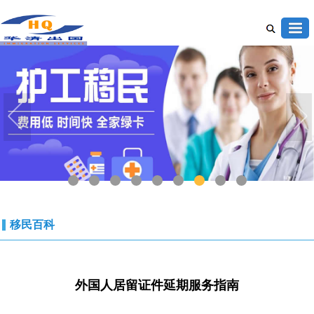
1
2
3
4
5
6
7
8
9
移民百科
外国人居留证件延期服务指南