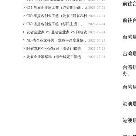
前往
2026 暂停接收新申请）
C11 自雇企业家工签（纯短期经商，无
2026-07-24
直接永居通道）
C60 省提名创业工签（曼省 / 阿省农村
2026-07-24
前往
/ NB 省，唯一稳定转永居，重点）
C60 省提名创业工签（移民主流）、
2026-07-24
C11 自雇工签、SUV 科创工签、ICT 跨国高管工
安省企业家 VS 曼省企业家 VS 阿省农
2026-07-24
台湾
签
村企业家 VS NB 省企业家 四合一详细对比
NB 省企业家移民（拿身份速度最快，
2026-07-24
（2026 年 7 月最新官方政策）
短期创业过渡首选）
阿省农村企业家移民（资金门槛最
2026-07-24
台湾
低，预算有限首选）
曼省企业家移民（综合稳定主流选
2026-07-24
择，2026 正常开放）
台湾
办］
台湾
港澳
港澳