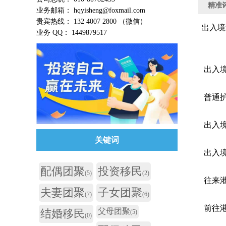
精准
业务邮箱： hqyisheng@foxmail.com
贵宾热线： 132 4007 2800 （微信）
出入境
业务 QQ： 1449879517
出入
普通
出入
关键词
出入
配偶团聚
投资移民
(5)
(2)
往来
夫妻团聚
子女团聚
(7)
(6)
前往
父母团聚
结婚移民
(5)
(0)