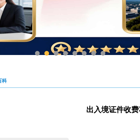
1
2
3
4
5
6
7
8
百科
出入境证件收费