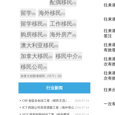
配偶移民
(1)
往来
留学
海外移民
(0)
(1)
往来
留学移民
工作移民
(0)
(0)
往来
购房移民
海外房产
(0)
(0)
签注
澳大利亚移民
往来
(0)
有效
加拿大移民
移民中介
(0)
(0)
往来
次有
移民公司
(0)
往来
加拿大创新者移民（SUV）
(0)
次有
行业新闻
往来
C60 省提名创业工签（移民主流）、
2026-07-24
一次
C11 自雇工签、SUV 科创工签、ICT 跨国高管工
ICT 跨国公司高管调拨工签（海外母公
2026-07-24
签比较
司开加拿大分公司）
SUV 联邦创新创业工签（科创赛道，
2026-07-24