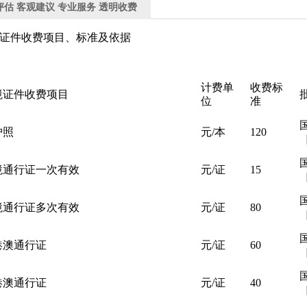
评估 客观建议 专业服务 透明收费
证件收费项目、标准及依据
计费单
收费标
境证件收费项目
位
准
护照
元/本
120
［
境通行证一次有效
元/证
15
［
境通行证多次有效
元/证
80
［
港澳通行证
元/证
60
［
港澳通行证
元/证
40
［