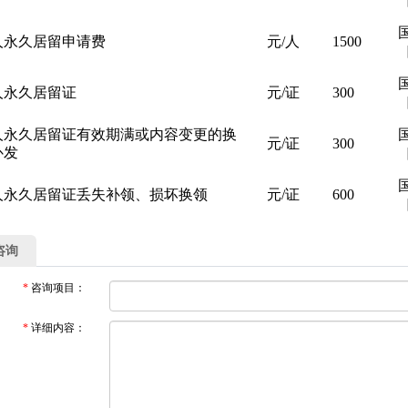
人永久居留申请费
元/人
1500
［
人永久居留证
元/证
300
［
人永久居留证有效期满或内容变更的换
元/证
300
补发
［
人永久居留证丢失补领、损坏换领
元/证
600
［
咨询
*
咨询项目：
*
详细内容：