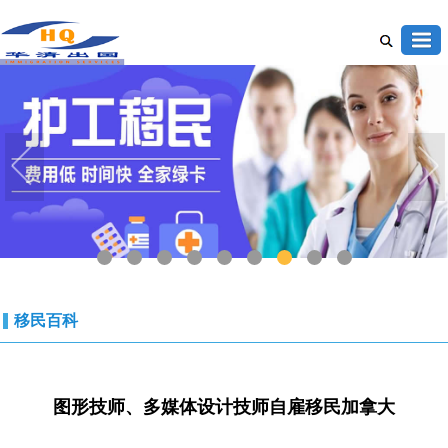
1
2
3
4
5
6
7
8
9
移民百科
图形技师、多媒体设计技师自雇移民加拿大