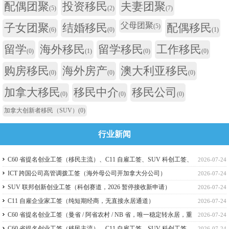
配偶团聚
投资移民
夫妻团聚
(5)
(2)
(7)
父母团聚
子女团聚
结婚移民
配偶移民
(5)
(6)
(0)
(1)
留学
海外移民
留学移民
工作移民
(0)
(1)
(0)
(0)
购房移民
海外房产
澳大利亚移民
(0)
(0)
(0)
加拿大移民
移民中介
移民公司
(0)
(0)
(0)
加拿大创新者移民（SUV）
(0)
行业新闻
C60 省提名创业工签（移民主流）、C11 自雇工签、SUV 科创工签、
2026-07-24
ICT 跨国高管工签比较
ICT 跨国公司高管调拨工签（海外母公司开加拿大分公司）
2026-07-24
SUV 联邦创新创业工签（科创赛道，2026 暂停接收新申请）
2026-07-24
C11 自雇企业家工签（纯短期经商，无直接永居通道）
2026-07-24
C60 省提名创业工签（曼省 / 阿省农村 / NB 省，唯一稳定转永居，重
2026-07-24
点）
C60 省提名创业工签（移民主流）、C11 自雇工签、SUV 科创工签、
2026-07-24