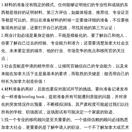
1.材料的准备没有既定的模式。任何能够证明他们的专业性和成就的东
西都是很好的证明材料。第三方评估，如媒体报道、推荐信、专业证言
等都是可以的。所以在准备材料的时候一定要做详细的准备，不仅要收
集现有的证据，还要打开自己的思路，寻找其他的第三方认证；
2.商业计划必须是量身定做的，不能是模板化的。要了解自己和他人，
你要了解自己过去的经验、专业能力和潜力；还需要清楚加拿大社会文
化、未来要定居的城市、他的行业、市场竞争的焦点和移民官的关注
点；
3.社会贡献是申请的精华所在，让移民官确信自己的专业能力，以及未
来能在加拿大活下去是最基本的要求，而取胜的关键是：能否用自己的
特长为加拿大创造价值！
4.材料准备的再好，后面也要应对面试环节的挑战。要向准备记者发布
会一样准备briefing book，提前准备所有可能遭到质疑的问题，并对潜
在的突发情况作出预案，不断模拟演练。其严肃程度可能超过我们以往
所有的学校、职场面试，这场面试有可能决定一个家庭的轨迹。
5.找一个专业的移民顾问是至关重要的。一个值得信赖的顾问必须熟悉
加拿大社会，更重要的是了解申请人的职业。一个不了解加拿大或艺术