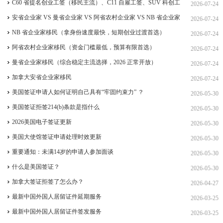
居，重点）
C60 省提名创业工签（移民主流）、C11 自雇工签、SUV 科创工
2026-07-24
签、ICT 跨国高管工签
安省企业家 VS 曼省企业家 VS 阿省农村企业家 VS NB 省企业家
2026-07-24
四合一详细对比（2026 年 7 月最新官方政策）
NB 省企业家移民（拿身份速度最快，短期创业过渡首选）
2026-07-24
阿省农村企业家移民（资金门槛最低，预算有限首选）
2026-07-24
曼省企业家移民（综合稳定主流选择，2026 正常开放）
2026-07-24
加拿大安省企业家移民
2026-07-24
美国签证申请人如何证明自己具有“牢固约束力” ？
2026-05-30
美国签证拒签214(b)条款是指什么
2026-05-30
2026美国电子签证更新
2026-05-30
美国大使馆签证申请处理时效更新
2026-05-30
重要通知：未满14岁的申请人参加面谈
2026-05-30
什么是美国签证？
2026-05-30
加拿大签证拒签了怎么办？
2026-04-27
最新中国外国人居留证件延期服务
2026-03-25
最新中国外国人居留证件签发服务
2026-03-25