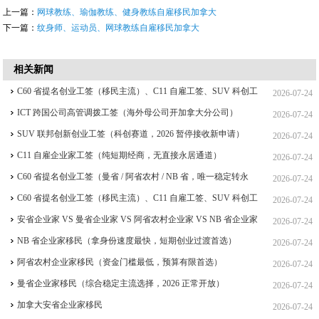
上一篇：
网球教练、瑜伽教练、健身教练自雇移民加拿大
下一篇：
纹身师、运动员、网球教练自雇移民加拿大
相关新闻
C60 省提名创业工签（移民主流）、C11 自雇工签、SUV 科创工
2026-07-24
签、ICT 跨国高管工签比较
ICT 跨国公司高管调拨工签（海外母公司开加拿大分公司）
2026-07-24
SUV 联邦创新创业工签（科创赛道，2026 暂停接收新申请）
2026-07-24
C11 自雇企业家工签（纯短期经商，无直接永居通道）
2026-07-24
C60 省提名创业工签（曼省 / 阿省农村 / NB 省，唯一稳定转永
2026-07-24
居，重点）
C60 省提名创业工签（移民主流）、C11 自雇工签、SUV 科创工
2026-07-24
签、ICT 跨国高管工签
安省企业家 VS 曼省企业家 VS 阿省农村企业家 VS NB 省企业家
2026-07-24
四合一详细对比（2026 年 7 月最新官方政策）
NB 省企业家移民（拿身份速度最快，短期创业过渡首选）
2026-07-24
阿省农村企业家移民（资金门槛最低，预算有限首选）
2026-07-24
曼省企业家移民（综合稳定主流选择，2026 正常开放）
2026-07-24
加拿大安省企业家移民
2026-07-24