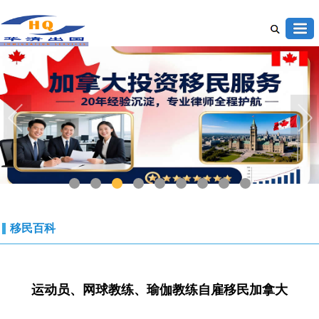
1
2
3
4
5
6
7
8
9
移民百科
运动员、网球教练、瑜伽教练自雇移民加拿大