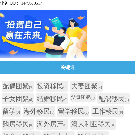
业务 QQ： 1449879517
关键词
配偶团聚
投资移民
夫妻团聚
(5)
(2)
(7)
父母团聚
子女团聚
结婚移民
配偶移民
(5)
(6)
(0)
(1)
留学
海外移民
留学移民
工作移民
(0)
(1)
(0)
(0)
购房移民
海外房产
澳大利亚移民
(0)
(0)
(0)