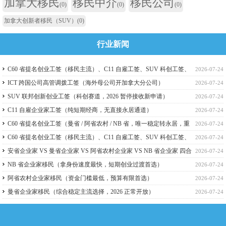
加拿大移民
移民中介
移民公司
(0)
(0)
(0)
加拿大创新者移民（SUV）
(0)
行业新闻
C60 省提名创业工签（移民主流）、C11 自雇工签、SUV 科创工签、
2026-07-24
ICT 跨国高管工签比较
ICT 跨国公司高管调拨工签（海外母公司开加拿大分公司）
2026-07-24
SUV 联邦创新创业工签（科创赛道，2026 暂停接收新申请）
2026-07-24
C11 自雇企业家工签（纯短期经商，无直接永居通道）
2026-07-24
C60 省提名创业工签（曼省 / 阿省农村 / NB 省，唯一稳定转永居，重
2026-07-24
点）
C60 省提名创业工签（移民主流）、C11 自雇工签、SUV 科创工签、
2026-07-24
ICT 跨国高管工签
安省企业家 VS 曼省企业家 VS 阿省农村企业家 VS NB 省企业家 四合
2026-07-24
一详细对比（2026 年 7 月最新官方政策）
NB 省企业家移民（拿身份速度最快，短期创业过渡首选）
2026-07-24
阿省农村企业家移民（资金门槛最低，预算有限首选）
2026-07-24
曼省企业家移民（综合稳定主流选择，2026 正常开放）
2026-07-24