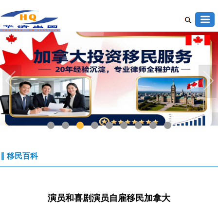
1
2
3
4
5
6
7
8
9
移民百科
演员和喜剧演员自雇移民加拿大