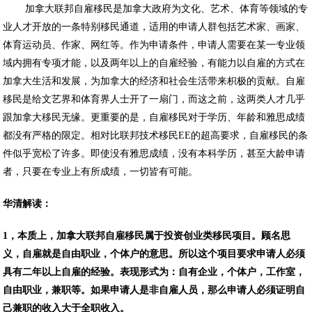
加拿大联邦自雇移民是加拿大政府为文化、艺术、体育等领域的专
业人才开放的一条特别移民通道，适用的申请人群包括艺术家、画家、
体育运动员、作家、网红等。作为申请条件，申请人需要在某一专业领
域内拥有专项才能，以及两年以上的自雇经验，有能力以自雇的方式在
加拿大生活和发展，为加拿大的经济和社会生活带来枳极的贡献。自雇
移民是给文艺界和体育界人士开了一扇门，而这之前，这两类人才几乎
跟加拿大移民无缘。更重要的是，自雇移民对于学历、年龄和雅思成绩
都没有严格的限定。相对比联邦技术移民EE的超高要求，自雇移民的条
件似乎宽松了许多。即使没有雅思成绩，没有本科学历，甚至大龄申请
者，只要在专业上有所成绩，一切皆有可能。
华清解读：
1，本质上，加拿大联邦自雇移民属于投资创业类移民项目。顾名思
义，自雇就是自由职业，个体户的意思。所以这个项目要求申请人必须
具有二年以上自雇的经验。表现形式为：自有企业，个体户，工作室，
自由职业，兼职等。如果申请人是非自雇人员，那么申请人必须证明自
己兼职的收入大于全职收入。