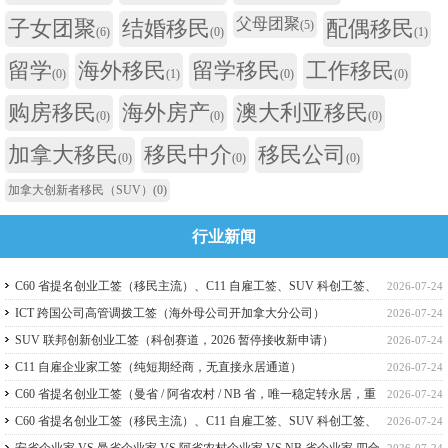
父母团聚
子女团聚
结婚移民
配偶移民
(5)
(6)
(0)
(1)
留学
海外移民
留学移民
工作移民
(0)
(1)
(0)
(0)
购房移民
海外房产
澳大利亚移民
(0)
(0)
(0)
加拿大移民
移民中介
移民公司
(0)
(0)
(0)
加拿大创新者移民（SUV）
(0)
行业新闻
C60 省提名创业工签（移民主流）、C11 自雇工签、SUV 科创工签、
2026-07-24
ICT 跨国高管工签比较
ICT 跨国公司高管调拨工签（海外母公司开加拿大分公司）
2026-07-24
SUV 联邦创新创业工签（科创赛道，2026 暂停接收新申请）
2026-07-24
C11 自雇企业家工签（纯短期经商，无直接永居通道）
2026-07-24
C60 省提名创业工签（曼省 / 阿省农村 / NB 省，唯一稳定转永居，重
2026-07-24
点）
C60 省提名创业工签（移民主流）、C11 自雇工签、SUV 科创工签、
2026-07-24