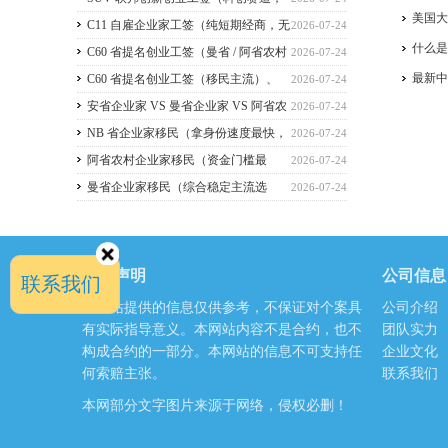
美国
2026 暂停接收新申请）
C11 自雇企业家工签（纯短期经商，无
2026-07-24
什么
直接永居通道）
C60 省提名创业工签（曼省 / 阿省农村
2026-07-24
最新
/ NB 省，唯一稳定转永居，重点）
C60 省提名创业工签（移民主流）、
2026-07-24
C11 自雇工签、SUV 科创工签、ICT 跨国高管工
安省企业家 VS 曼省企业家 VS 阿省农
2026-07-24
签
村企业家 VS NB 省企业家 四合一详细对比
NB 省企业家移民（拿身份速度最快，
2026-07-24
（2026 年 7 月最新官方政策）
短期创业过渡首选）
阿省农村企业家移民（资金门槛最
2026-07-24
低，预算有限首选）
曼省企业家移民（综合稳定主流选
2026-07-24
择，2026 正常开放）
免责声明
公司信息
联系我们
本网站提供的信息仅供参考，不保证对个案具
公司介绍
有实际指导意义。本网站内容不是合约，也不
团队实力
构成合约的一部分。本网站的信息不可支持任
企业文化
何索赔主张。
联系我们
本网部分文字图片来源于网络，侵权必删！