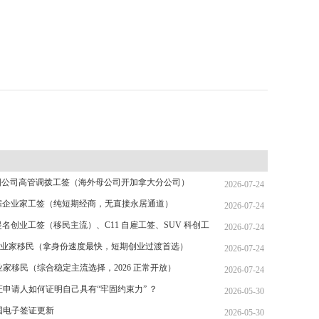
 跨国公司高管调拨工签（海外母公司开加拿大分公司）
2026-07-24
 自雇企业家工签（纯短期经商，无直接永居通道）
2026-07-24
省提名创业工签（移民主流）、C11 自雇工签、SUV 科创工
2026-07-24
T 跨国高管工签
省企业家移民（拿身份速度最快，短期创业过渡首选）
2026-07-24
家移民（综合稳定主流选择，2026 正常开放）
2026-07-24
证申请人如何证明自己具有“牢固约束力” ？
2026-05-30
美国电子签证更新
2026-05-30