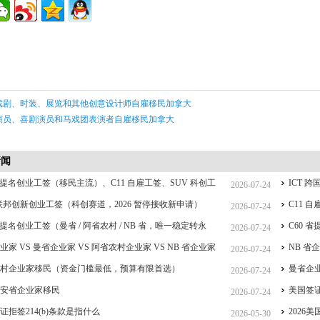
戏剧、时装、展览和其他创意设计师自雇移民加拿大
演员、喜剧演员和马戏团表演者自雇移民加拿大
新闻
 省提名创业工签（移民主流）、C11 自雇工签、SUV 科创工
ICT
2026-07-24
CT 跨国高管工签比较
 联邦创新创业工签（科创赛道，2026 暂停接收新申请）
C11
2026-07-24
 省提名创业工签（曼省 / 阿省农村 / NB 省，唯一稳定转永
C60 
2026-07-24
重点）
业家 VS 曼省企业家 VS 阿省农村企业家 VS NB 省企业家
签、IC
NB 
2026-07-24
详细对比（2026 年 7 月最新官方政策）
农村企业家移民（资金门槛最低，预算有限首选）
曼省企业
2026-07-24
大安省企业家移民
美国签
2026-07-24
证拒签214(b)条款是指什么
2026
2026-05-30