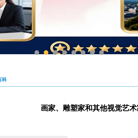
1
2
3
4
5
6
7
8
百科
画家、雕塑家和其他视觉艺术