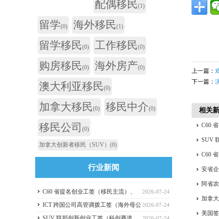
配偶移民
(1)
留学
海外移民
(0)
(1)
留学移民
工作移民
(0)
(0)
购房移民
海外房产
(0)
(0)
上一篇：
下一篇：
澳大利亚移民
(0)
加拿大移民
移民中介
(0)
(0)
相关
移民公司
C60
(0)
签、I
SUV
加拿大创新者移民（SUV）
(0)
C60
行业新闻
居，
安省企
四合一
阿省
C60 省提名创业工签（移民主流）、
2026-07-24
加拿
C11 自雇工签、SUV 科创工签、ICT 跨国高管工
ICT 跨国公司高管调拨工签（海外母公
2026-07-24
美国签
签比较
司开加拿大分公司）
SUV 联邦创新创业工签（科创赛道，
2026-07-24