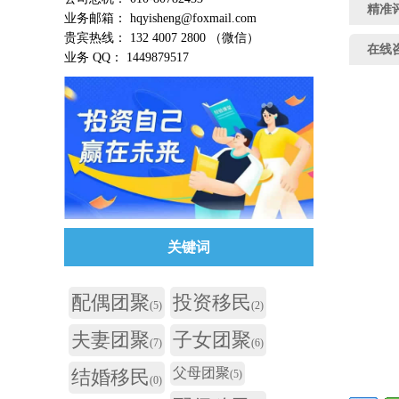
精准
业务邮箱： hqyisheng@foxmail.com
贵宾热线： 132 4007 2800 （微信）
在线
业务 QQ： 1449879517
关键词
配偶团聚
投资移民
(5)
(2)
夫妻团聚
子女团聚
(7)
(6)
父母团聚
结婚移民
(5)
(0)