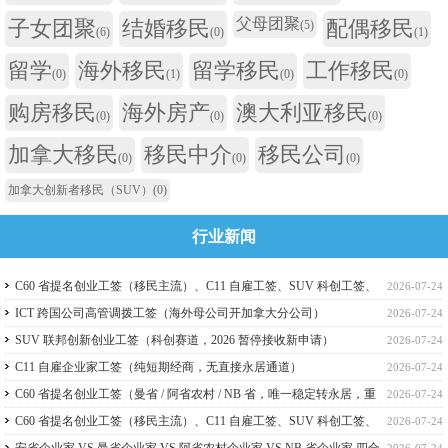
父母团聚
子女团聚
结婚移民
配偶移民
(5)
(6)
(0)
(1)
留学
海外移民
留学移民
工作移民
(0)
(1)
(0)
(0)
购房移民
海外房产
澳大利亚移民
(0)
(0)
(0)
加拿大移民
移民中介
移民公司
(0)
(0)
(0)
加拿大创新者移民（SUV）
(0)
行业新闻
C60 省提名创业工签（移民主流）、C11 自雇工签、SUV 科创工签、
2026-07-24
ICT 跨国高管工签比较
ICT 跨国公司高管调拨工签（海外母公司开加拿大分公司）
2026-07-24
SUV 联邦创新创业工签（科创赛道，2026 暂停接收新申请）
2026-07-24
C11 自雇企业家工签（纯短期经商，无直接永居通道）
2026-07-24
C60 省提名创业工签（曼省 / 阿省农村 / NB 省，唯一稳定转永居，重
2026-07-24
点）
C60 省提名创业工签（移民主流）、C11 自雇工签、SUV 科创工签、
2026-07-24