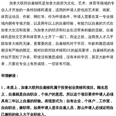
加拿大联邦自雇移民是加拿大政府为文化、艺术、体育等领域的专
业人才开放的一条特别移民通道，适用的申请人群包括艺术家、画家、
体育运动员、作家、网红等。作为申请条件，申请人需要在某一专业领
域内拥有专项才能，以及两年以上的自雇经验，有能力以自雇的方式在
加拿大生活和发展，为加拿大的经济和社会生活带来枳极的贡献。自雇
移民是给文艺界和体育界人士开了一扇门，而这之前，这两类人才几乎
跟加拿大移民无缘。更重要的是，自雇移民对于学历、年龄和雅思成绩
都没有严格的限定。相对比联邦技术移民EE的超高要求，自雇移民的条
件似乎宽松了许多。即使没有雅思成绩，没有本科学历，甚至大龄申请
者，只要在专业上有所成绩，一切皆有可能。
华清解读：
1，本质上，加拿大联邦自雇移民属于投资创业类移民项目。顾名思
义，自雇就是自由职业，个体户的意思。所以这个项目要求申请人必须
具有二年以上自雇的经验。表现形式为：自有企业，个体户，工作室，
自由职业，兼职等。如果申请人是非自雇人员，那么申请人必须证明自
己兼职的收入大于全职收入。