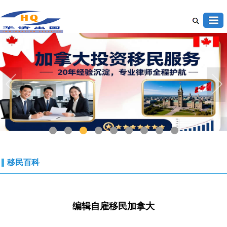
1
2
3
4
5
6
7
8
9
移民百科
编辑自雇移民加拿大