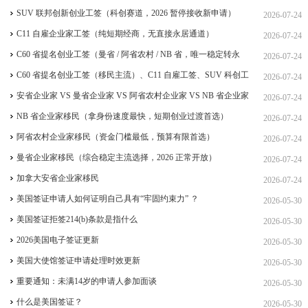
SUV 联邦创新创业工签（科创赛道，2026 暂停接收新申请）
2026-07-24
C11 自雇企业家工签（纯短期经商，无直接永居通道）
2026-07-24
C60 省提名创业工签（曼省 / 阿省农村 / NB 省，唯一稳定转永
2026-07-24
居，重点）
C60 省提名创业工签（移民主流）、C11 自雇工签、SUV 科创工
2026-07-24
签、ICT 跨国高管工签
安省企业家 VS 曼省企业家 VS 阿省农村企业家 VS NB 省企业家
2026-07-24
四合一详细对比（2026 年 7 月最新官方政策）
NB 省企业家移民（拿身份速度最快，短期创业过渡首选）
2026-07-24
阿省农村企业家移民（资金门槛最低，预算有限首选）
2026-07-24
曼省企业家移民（综合稳定主流选择，2026 正常开放）
2026-07-24
加拿大安省企业家移民
2026-07-24
美国签证申请人如何证明自己具有“牢固约束力” ？
2026-05-30
美国签证拒签214(b)条款是指什么
2026-05-30
2026美国电子签证更新
2026-05-30
美国大使馆签证申请处理时效更新
2026-05-30
重要通知：未满14岁的申请人参加面谈
2026-05-30
什么是美国签证？
2026-05-30