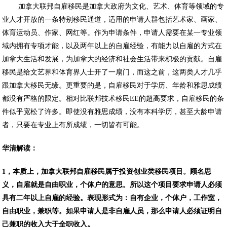
加拿大联邦自雇移民是加拿大政府为文化、艺术、体育等领域的专
业人才开放的一条特别移民通道，适用的申请人群包括艺术家、画家、
体育运动员、作家、网红等。作为申请条件，申请人需要在某一专业领
域内拥有专项才能，以及两年以上的自雇经验，有能力以自雇的方式在
加拿大生活和发展，为加拿大的经济和社会生活带来枳极的贡献。自雇
移民是给文艺界和体育界人士开了一扇门，而这之前，这两类人才几乎
跟加拿大移民无缘。更重要的是，自雇移民对于学历、年龄和雅思成绩
都没有严格的限定。相对比联邦技术移民EE的超高要求，自雇移民的条
件似乎宽松了许多。即使没有雅思成绩，没有本科学历，甚至大龄申请
者，只要在专业上有所成绩，一切皆有可能。
华清解读：
1，本质上，加拿大联邦自雇移民属于投资创业类移民项目。顾名思
义，自雇就是自由职业，个体户的意思。所以这个项目要求申请人必须
具有二年以上自雇的经验。表现形式为：自有企业，个体户，工作室，
自由职业，兼职等。如果申请人是非自雇人员，那么申请人必须证明自
己兼职的收入大于全职收入。