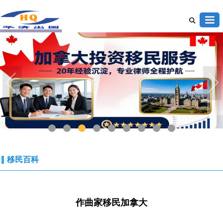
1
2
3
4
5
6
7
8
9
移民百科
作曲家移民加拿大