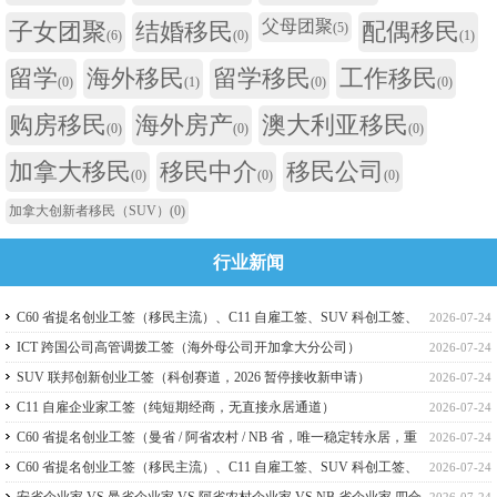
父母团聚
子女团聚
结婚移民
配偶移民
(5)
(6)
(0)
(1)
留学
海外移民
留学移民
工作移民
(0)
(1)
(0)
(0)
购房移民
海外房产
澳大利亚移民
(0)
(0)
(0)
加拿大移民
移民中介
移民公司
(0)
(0)
(0)
加拿大创新者移民（SUV）
(0)
行业新闻
C60 省提名创业工签（移民主流）、C11 自雇工签、SUV 科创工签、
2026-07-24
ICT 跨国高管工签比较
ICT 跨国公司高管调拨工签（海外母公司开加拿大分公司）
2026-07-24
SUV 联邦创新创业工签（科创赛道，2026 暂停接收新申请）
2026-07-24
C11 自雇企业家工签（纯短期经商，无直接永居通道）
2026-07-24
C60 省提名创业工签（曼省 / 阿省农村 / NB 省，唯一稳定转永居，重
2026-07-24
点）
C60 省提名创业工签（移民主流）、C11 自雇工签、SUV 科创工签、
2026-07-24