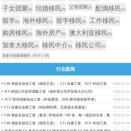
父母团聚
子女团聚
结婚移民
配偶移民
(5)
(6)
(0)
(1)
留学
海外移民
留学移民
工作移民
(0)
(1)
(0)
(0)
购房移民
海外房产
澳大利亚移民
(0)
(0)
(0)
加拿大移民
移民中介
移民公司
(0)
(0)
(0)
加拿大创新者移民（SUV）
(0)
行业新闻
C60 省提名创业工签（移民主流）、C11 自雇工签、SUV 科创工签、
2026-07-24
ICT 跨国高管工签比较
ICT 跨国公司高管调拨工签（海外母公司开加拿大分公司）
2026-07-24
SUV 联邦创新创业工签（科创赛道，2026 暂停接收新申请）
2026-07-24
C11 自雇企业家工签（纯短期经商，无直接永居通道）
2026-07-24
C60 省提名创业工签（曼省 / 阿省农村 / NB 省，唯一稳定转永居，重
2026-07-24
点）
C60 省提名创业工签（移民主流）、C11 自雇工签、SUV 科创工签、
2026-07-24