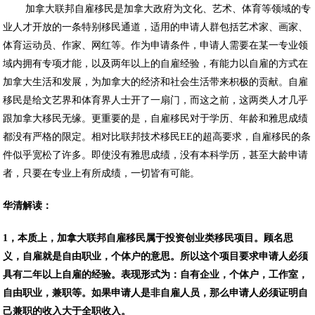
加拿大联邦自雇移民是加拿大政府为文化、艺术、体育等领域的专
业人才开放的一条特别移民通道，适用的申请人群包括艺术家、画家、
体育运动员、作家、网红等。作为申请条件，申请人需要在某一专业领
域内拥有专项才能，以及两年以上的自雇经验，有能力以自雇的方式在
加拿大生活和发展，为加拿大的经济和社会生活带来枳极的贡献。自雇
移民是给文艺界和体育界人士开了一扇门，而这之前，这两类人才几乎
跟加拿大移民无缘。更重要的是，自雇移民对于学历、年龄和雅思成绩
都没有严格的限定。相对比联邦技术移民EE的超高要求，自雇移民的条
件似乎宽松了许多。即使没有雅思成绩，没有本科学历，甚至大龄申请
者，只要在专业上有所成绩，一切皆有可能。
华清解读：
1，本质上，加拿大联邦自雇移民属于投资创业类移民项目。顾名思
义，自雇就是自由职业，个体户的意思。所以这个项目要求申请人必须
具有二年以上自雇的经验。表现形式为：自有企业，个体户，工作室，
自由职业，兼职等。如果申请人是非自雇人员，那么申请人必须证明自
己兼职的收入大于全职收入。