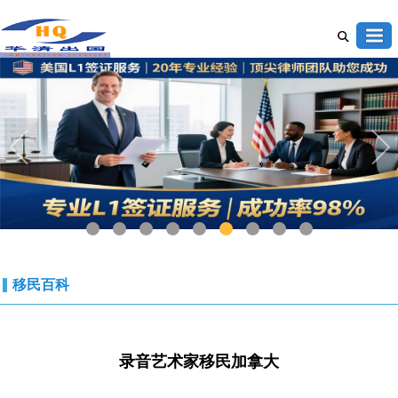
1
2
3
4
5
6
7
8
9
移民百科
录音艺术家移民加拿大