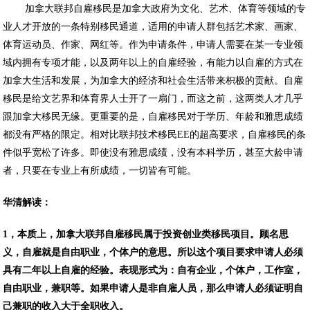
加拿大联邦自雇移民是加拿大政府为文化、艺术、体育等领域的专
业人才开放的一条特别移民通道，适用的申请人群包括艺术家、画家、
体育运动员、作家、网红等。作为申请条件，申请人需要在某一专业领
域内拥有专项才能，以及两年以上的自雇经验，有能力以自雇的方式在
加拿大生活和发展，为加拿大的经济和社会生活带来枳极的贡献。自雇
移民是给文艺界和体育界人士开了一扇门，而这之前，这两类人才几乎
跟加拿大移民无缘。更重要的是，自雇移民对于学历、年龄和雅思成绩
都没有严格的限定。相对比联邦技术移民EE的超高要求，自雇移民的条
件似乎宽松了许多。即使没有雅思成绩，没有本科学历，甚至大龄申请
者，只要在专业上有所成绩，一切皆有可能。
华清解读：
1，本质上，加拿大联邦自雇移民属于投资创业类移民项目。顾名思
义，自雇就是自由职业，个体户的意思。所以这个项目要求申请人必须
具有二年以上自雇的经验。表现形式为：自有企业，个体户，工作室，
自由职业，兼职等。如果申请人是非自雇人员，那么申请人必须证明自
己兼职的收入大于全职收入。