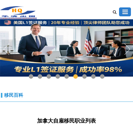
1
2
3
4
5
6
7
8
9
移民百科
加拿大自雇移民职业列表