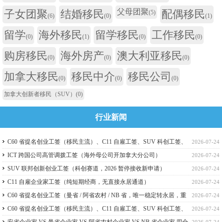
父母团聚
子女团聚
结婚移民
配偶移民
(5)
(6)
(0)
(1)
留学
海外移民
留学移民
工作移民
(0)
(1)
(0)
(0)
购房移民
海外房产
澳大利亚移民
(0)
(0)
(0)
加拿大移民
移民中介
移民公司
(0)
(0)
(0)
加拿大创新者移民（SUV）
(0)
行业新闻
C60 省提名创业工签（移民主流）、C11 自雇工签、SUV 科创工签、
2026-07-24
ICT 跨国高管工签比较
ICT 跨国公司高管调拨工签（海外母公司开加拿大分公司）
2026-07-24
SUV 联邦创新创业工签（科创赛道，2026 暂停接收新申请）
2026-07-24
C11 自雇企业家工签（纯短期经商，无直接永居通道）
2026-07-24
C60 省提名创业工签（曼省 / 阿省农村 / NB 省，唯一稳定转永居，重
2026-07-24
点）
C60 省提名创业工签（移民主流）、C11 自雇工签、SUV 科创工签、
2026-07-24