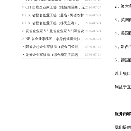
2，澳大
2026 暂停接收新申请）
C11 自雇企业家工签（纯短期经商，无
2026-07-24
直接永居通道）
C60 省提名创业工签（曼省 / 阿省农村
2026-07-24
3，英国
/ NB 省，唯一稳定转永居，重点）
C60 省提名创业工签（移民主流）、
2026-07-24
C11 自雇工签、SUV 科创工签、ICT 跨国高管工
安省企业家 VS 曼省企业家 VS 阿省农
2026-07-24
4，美国
签
村企业家 VS NB 省企业家 四合一详细对比
NB 省企业家移民（拿身份速度最快，
2026-07-24
5，新西
（2026 年 7 月最新官方政策）
短期创业过渡首选）
阿省农村企业家移民（资金门槛最
2026-07-24
低，预算有限首选）
曼省企业家移民（综合稳定主流选
2026-07-24
6，德国
择，2026 正常开放）
以上项
利益于
服务内容
我们提