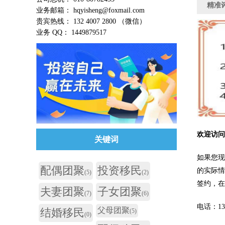
精准
业务邮箱： hqyisheng@foxmail.com
贵宾热线： 132 4007 2800 （微信）
业务 QQ： 1449879517
欢迎访
关键词
如果您现
配偶团聚
投资移民
的实际
(5)
(2)
签约，
夫妻团聚
子女团聚
(7)
(6)
电话：132 
父母团聚
结婚移民
(5)
(0)