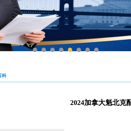
1
2
3
4
5
6
7
8
百科
2024加拿大魁北克