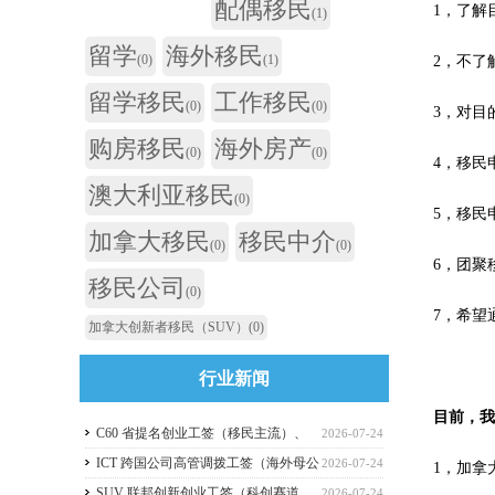
配偶移民
1，了解
(1)
留学
海外移民
(0)
(1)
2，不了
留学移民
工作移民
(0)
(0)
3，对目
购房移民
海外房产
(0)
(0)
4，移民
澳大利亚移民
(0)
5，移民
加拿大移民
移民中介
(0)
(0)
6，团聚
移民公司
(0)
7，希望
加拿大创新者移民（SUV）
(0)
行业新闻
目前，
C60 省提名创业工签（移民主流）、
2026-07-24
C11 自雇工签、SUV 科创工签、ICT 跨国高管工
ICT 跨国公司高管调拨工签（海外母公
2026-07-24
1，加拿
签比较
司开加拿大分公司）
SUV 联邦创新创业工签（科创赛道，
2026-07-24