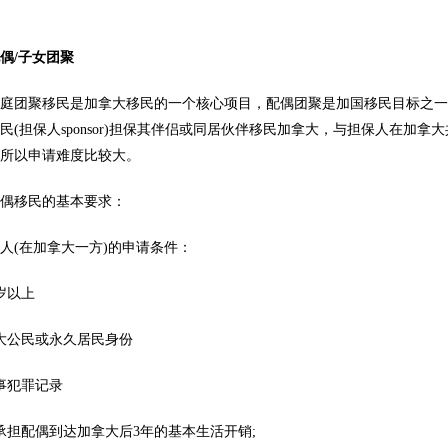
配偶
/
子女团聚
家庭团聚移民是加拿大移民的一个核心项目，配偶团聚是加国移民目标之
民(担保人sponsor)担保其伴侣或同居伙伴移民加拿大，与担保人在
，所以申请难度比较大。
配偶移民的基本要求：
人(在加拿大一方)的申请条件：
周岁以上
大公民或永久居民身份
事犯罪记录
承担配偶到达加拿大后3年的基本生活开销;