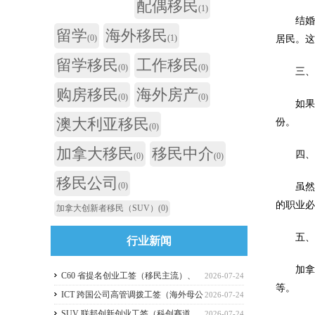
配偶移民
(1)
结婚一
留学
海外移民
(0)
(1)
居民。
留学移民
工作移民
(0)
(0)
三、
购房移民
海外房产
(0)
(0)
如果获
澳大利亚移民
份。
(0)
加拿大移民
移民中介
四、北美
(0)
(0)
移民公司
(0)
虽然不能
的职业
加拿大创新者移民（SUV）
(0)
五、省
行业新闻
加拿大
C60 省提名创业工签（移民主流）、
2026-07-24
等。
C11 自雇工签、SUV 科创工签、ICT 跨国高管工
ICT 跨国公司高管调拨工签（海外母公
2026-07-24
签比较
司开加拿大分公司）
SUV 联邦创新创业工签（科创赛道，
2026-07-24