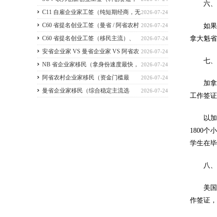
六、商
2026 暂停接收新申请）
C11 自雇企业家工签（纯短期经商，无
2026-07-24
直接永居通道）
C60 省提名创业工签（曼省 / 阿省农村
如果申
2026-07-24
拿大魁省
/ NB 省，唯一稳定转永居，重点）
C60 省提名创业工签（移民主流）、
2026-07-24
C11 自雇工签、SUV 科创工签、ICT 跨国高管工
安省企业家 VS 曼省企业家 VS 阿省农
2026-07-24
七、
签
村企业家 VS NB 省企业家 四合一详细对比
NB 省企业家移民（拿身份速度最快，
2026-07-24
（2026 年 7 月最新官方政策）
短期创业过渡首选）
阿省农村企业家移民（资金门槛最
2026-07-24
加拿大
低，预算有限首选）
曼省企业家移民（综合稳定主流选
2026-07-24
工作签
择，2026 正常开放）
以加拿
1800
学生在毕
八、
美国人能
作签证