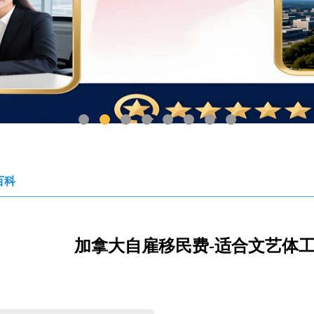
1
2
3
4
5
6
7
8
百科
加拿大自雇移民费-适合文艺体工