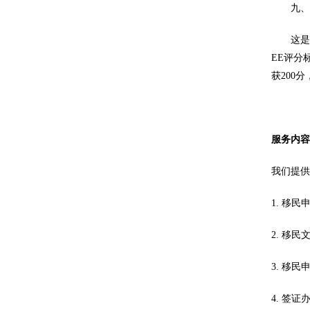
九、联
这是政府
EE评分
获200
服务内
我们提
1. 移
2. 移
3. 移
4. 签