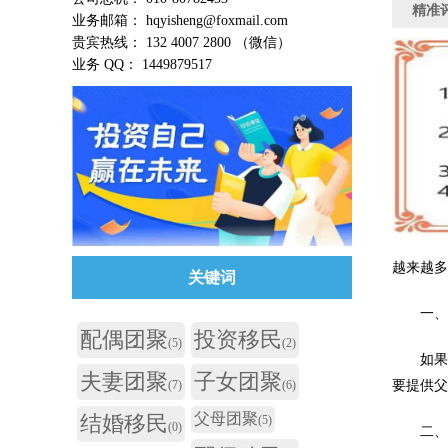
精准
业务邮箱： hqyisheng@foxmail.com
贵宾热线： 132 4007 2800 （微信）
业务 QQ： 1449879517
越来越多
关键词
一、
配偶团聚
投资移民
(5)
(2)
如果父
夫妻团聚
子女团聚
要提供
(7)
(6)
父母团聚
结婚移民
(5)
(0)
二、