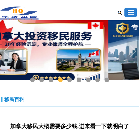
1
2
3
4
5
6
7
8
9
移民百科
加拿大移民大概需要多少钱,进来看一下就明白了