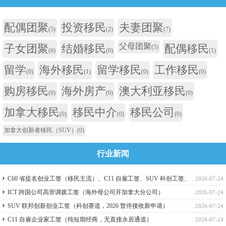
配偶团聚
投资移民
夫妻团聚
(5)
(2)
(7)
父母团聚
子女团聚
结婚移民
配偶移民
(5)
(6)
(0)
(1)
留学
海外移民
留学移民
工作移民
(0)
(1)
(0)
(0)
购房移民
海外房产
澳大利亚移民
(0)
(0)
(0)
加拿大移民
移民中介
移民公司
(0)
(0)
(0)
加拿大创新者移民（SUV）
(0)
行业新闻
C60 省提名创业工签（移民主流）、C11 自雇工签、SUV 科创工签、
2026-07-24
ICT 跨国高管工签比较
ICT 跨国公司高管调拨工签（海外母公司开加拿大分公司）
2026-07-24
SUV 联邦创新创业工签（科创赛道，2026 暂停接收新申请）
2026-07-24
C11 自雇企业家工签（纯短期经商，无直接永居通道）
2026-07-24