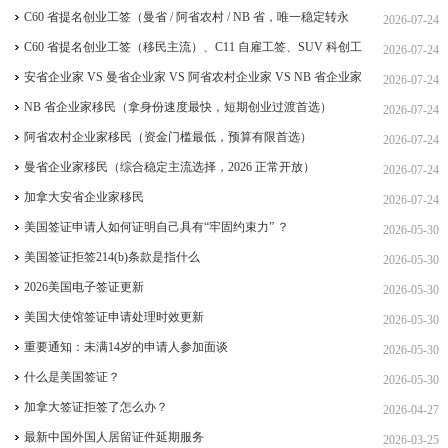
C60 省提名创业工签（曼省 / 阿省农村 / NB 省，唯一稳定转永
2026-07-24
居，重点）
C60 省提名创业工签（移民主流）、C11 自雇工签、SUV 科创工
2026-07-24
签、ICT 跨国高管工签
安省企业家 VS 曼省企业家 VS 阿省农村企业家 VS NB 省企业家
2026-07-24
四合一详细对比（2026 年 7 月最新官方政策）
NB 省企业家移民（拿身份速度最快，短期创业过渡首选）
2026-07-24
阿省农村企业家移民（资金门槛最低，预算有限首选）
2026-07-24
曼省企业家移民（综合稳定主流选择，2026 正常开放）
2026-07-24
加拿大安省企业家移民
2026-07-24
美国签证申请人如何证明自己具有“牢固约束力” ？
2026-05-30
美国签证拒签214(b)条款是指什么
2026-05-30
2026美国电子签证更新
2026-05-30
美国大使馆签证申请处理时效更新
2026-05-30
重要通知：未满14岁的申请人参加面谈
2026-05-30
什么是美国签证？
2026-05-30
加拿大签证拒签了怎么办？
2026-04-27
最新中国外国人居留证件延期服务
2026-03-25