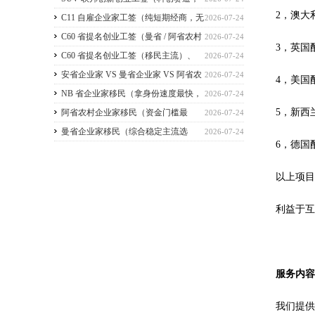
2，澳大
2026 暂停接收新申请）
C11 自雇企业家工签（纯短期经商，无
2026-07-24
直接永居通道）
C60 省提名创业工签（曼省 / 阿省农村
2026-07-24
3，英国
/ NB 省，唯一稳定转永居，重点）
C60 省提名创业工签（移民主流）、
2026-07-24
C11 自雇工签、SUV 科创工签、ICT 跨国高管工
安省企业家 VS 曼省企业家 VS 阿省农
2026-07-24
4，美国
签
村企业家 VS NB 省企业家 四合一详细对比
NB 省企业家移民（拿身份速度最快，
2026-07-24
5，新西
（2026 年 7 月最新官方政策）
短期创业过渡首选）
阿省农村企业家移民（资金门槛最
2026-07-24
低，预算有限首选）
曼省企业家移民（综合稳定主流选
2026-07-24
6，德国
择，2026 正常开放）
以上项
利益于
服务内容
我们提