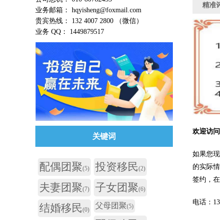
精准
业务邮箱： hqyisheng@foxmail.com
贵宾热线： 132 4007 2800 （微信）
业务 QQ： 1449879517
欢迎访
关键词
如果您现
配偶团聚
投资移民
的实际
(5)
(2)
签约，
夫妻团聚
子女团聚
(7)
(6)
电话：132 
父母团聚
结婚移民
(5)
(0)