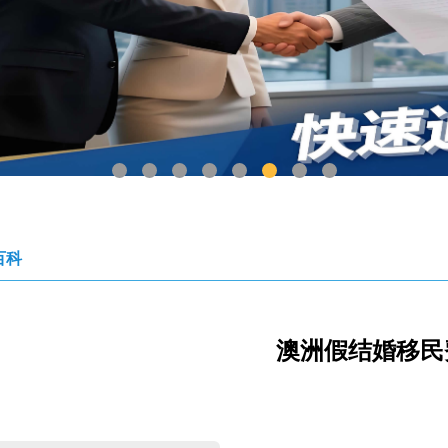
1
2
3
4
5
6
7
8
百科
澳洲假结婚移民