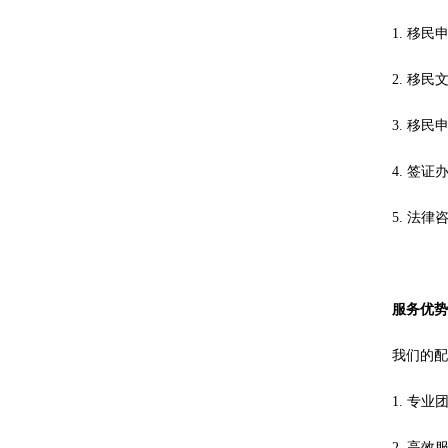
1. 移
2. 移
3. 移
4. 签
5. 法
服务优
我们的
1. 专
2. 高