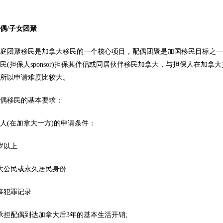
配偶
/
子女团聚
家庭团聚移民是加拿大移民的一个核心项目，配偶团聚是加国移民目标之
民(担保人sponsor)担保其伴侣或同居伙伴移民加拿大，与担保人在
，所以申请难度比较大。
配偶移民的基本要求：
人(在加拿大一方)的申请条件：
周岁以上
大公民或永久居民身份
事犯罪记录
承担配偶到达加拿大后3年的基本生活开销;