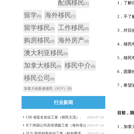
配偶移民
1，了解
(1)
留学
海外移民
(0)
(1)
2，不了
留学移民
工作移民
(0)
(0)
3，对目
购房移民
海外房产
(0)
(0)
4，移民
澳大利亚移民
(0)
5，移民
加拿大移民
移民中介
(0)
(0)
6，团聚
移民公司
(0)
7，希望
加拿大创新者移民（SUV）
(0)
行业新闻
目前，
C60 省提名创业工签（移民主流）、
2026-07-24
C11 自雇工签、SUV 科创工签、ICT 跨国高管工
ICT 跨国公司高管调拨工签（海外母公
2026-07-24
1，加拿
签比较
司开加拿大分公司）
SUV 联邦创新创业工签（科创赛道，
2026-07-24