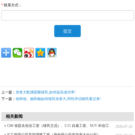
*
联系方式：
上一篇：
加拿大配偶团聚移民,如何提高成功率!
下一篇：
他和他、她和她如何移民加拿大,同性伴侣移民看过来!
相关新闻
C60 省提名创业工签（移民主流）、C11 自雇工签、SUV 科创工
2026-07-24
签、ICT 跨国高管工签比较
ICT 跨国公司高管调拨工签（海外母公司开加拿大分公司）