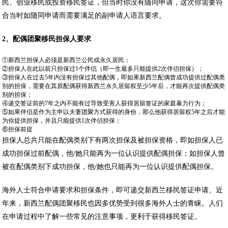
民、创业移民或投资移民签证，但当时你没有随同申请，这次你需要符
合当时如随同申请而需要满足的副申请人语言要求。
2
、配偶团聚移民担保人要求
①新西兰担保人必须是新西兰公民或永久居民；
②担保人在此以前只担保过1个伴侣（即一生最多只能提供2次伴侣担保）；
③担保人在过去5年内没有担保过其他配偶，即如果新西兰配偶曾成功提供过配偶类
别的担保，需要在其原配偶获得新西兰永久居留权至少5年后，才能再次提供配偶类
别的担保；
④递交签证前的7年之内不能有过导致受害人获得居留签证的家庭暴力行为；
⑤如果伴侣是作为主申以夫妻团聚方式获得的身份，那么他获得居留权5年之后才能
为你提供担保，并且只能提供1次伴侣担保；
⑥担保前提
担保人总共只能在配偶类别下有两次担保及被担保资格，即如担保人已
成功担保过前配偶，他/她只能再为一位认识提供配偶担保；如担保人曾
被在配偶类别下成功担保，他/她也只能再为一位认识提供配偶担保。
海外人士符合申请要求和担保条件，即可递交新西兰移民签证申请。近
年来，新西兰配偶团聚移民也因多优势受到很多海外人士的青睐。人们
在申请过程中了解一些常见的注意事项，更利于获得移民签证。