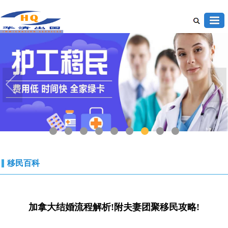
1
2
3
4
5
6
7
8
9
移民百科
加拿大结婚流程解析!附夫妻团聚移民攻略!