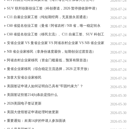
2026-07-24
SUV 联邦创新创业工签（科创赛道，2026 暂停接收新申请）
2026-07-24
C11 自雇企业家工签（纯短期经商，无直接永居通道）
2026-07-24
C60 省提名创业工签（曼省 / 阿省农村 / NB 省，唯一稳定转永
2026-07-24
居，重点）
C60 省提名创业工签（移民主流）、C11 自雇工签、SUV 科创工
2026-07-24
签、ICT 跨国高管工签
安省企业家 VS 曼省企业家 VS 阿省农村企业家 VS NB 省企业家
2026-07-24
四合一详细对比（2026 年 7 月最新官方政策）
NB 省企业家移民（拿身份速度最快，短期创业过渡首选）
2026-07-24
阿省农村企业家移民（资金门槛最低，预算有限首选）
2026-07-24
曼省企业家移民（综合稳定主流选择，2026 正常开放）
2026-07-24
加拿大安省企业家移民
2026-07-24
美国签证申请人如何证明自己具有“牢固约束力” ？
2026-05-30
美国签证拒签214(b)条款是指什么
2026-05-30
2026美国电子签证更新
2026-05-30
美国大使馆签证申请处理时效更新
2026-05-30
重要通知：未满14岁的申请人参加面谈
2026-05-30