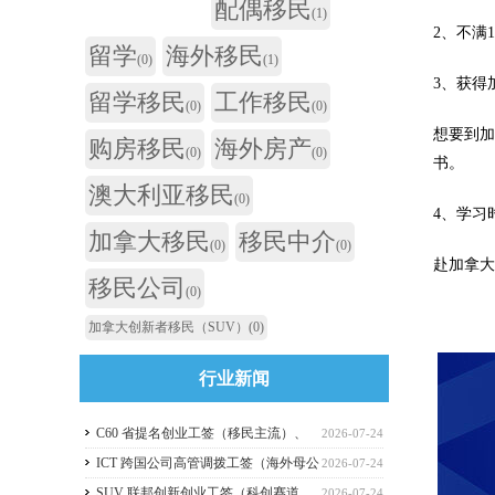
配偶移民
(1)
2、不满
留学
海外移民
(0)
(1)
3、获得
留学移民
工作移民
(0)
(0)
想要到加
购房移民
海外房产
(0)
(0)
书。
澳大利亚移民
(0)
4、学习
加拿大移民
移民中介
(0)
(0)
赴加拿大
移民公司
(0)
加拿大创新者移民（SUV）
(0)
行业新闻
C60 省提名创业工签（移民主流）、
2026-07-24
C11 自雇工签、SUV 科创工签、ICT 跨国高管工
ICT 跨国公司高管调拨工签（海外母公
2026-07-24
签比较
司开加拿大分公司）
SUV 联邦创新创业工签（科创赛道，
2026-07-24