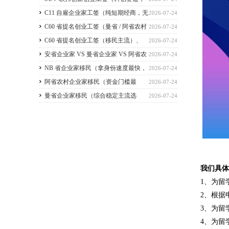
2026 暂停接收新申请）
C11 自雇企业家工签（纯短期经商，无
2026-07-24
直接永居通道）
C60 省提名创业工签（曼省 / 阿省农村
2026-07-24
/ NB 省，唯一稳定转永居，重点）
C60 省提名创业工签（移民主流）、
2026-07-24
C11 自雇工签、SUV 科创工签、ICT 跨国高管工
安省企业家 VS 曼省企业家 VS 阿省农
2026-07-24
签
村企业家 VS NB 省企业家 四合一详细对比
NB 省企业家移民（拿身份速度最快，
2026-07-24
（2026 年 7 月最新官方政策）
短期创业过渡首选）
阿省农村企业家移民（资金门槛最
2026-07-24
低，预算有限首选）
曼省企业家移民（综合稳定主流选
2026-07-24
择，2026 正常开放）
我们具
1、为留
2、根据
3、为留
4、为留