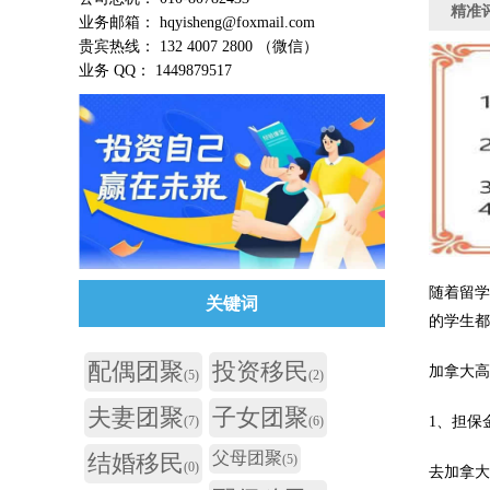
精准
业务邮箱： hqyisheng@foxmail.com
贵宾热线： 132 4007 2800 （微信）
业务 QQ： 1449879517
随着留学
关键词
的学生都
配偶团聚
投资移民
加拿大
(5)
(2)
夫妻团聚
子女团聚
1、担保
(7)
(6)
父母团聚
结婚移民
(5)
(0)
去加拿大