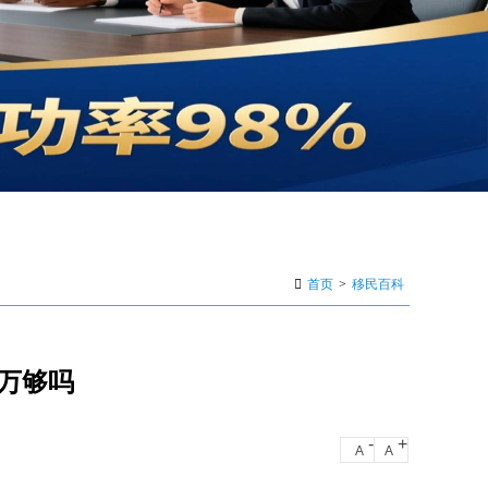
首页
>
移民百科
0万够吗
-
+
A
A