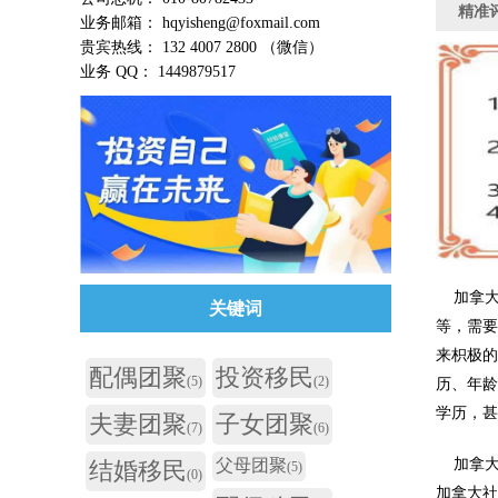
精准
业务邮箱： hqyisheng@foxmail.com
贵宾热线： 132 4007 2800 （微信）
业务 QQ： 1449879517
加拿大
关键词
等，需
来枳极
配偶团聚
投资移民
(5)
(2)
历、年龄
学历，
夫妻团聚
子女团聚
(7)
(6)
加拿大
父母团聚
结婚移民
(5)
(0)
加拿大