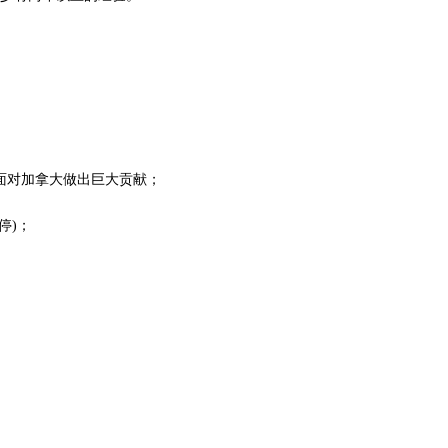
面对加拿大做出巨大贡献；
停)；