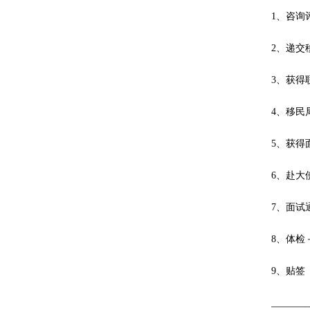
1、咨询
2、递交
3、获得
4、移民
5、获得
6、赴大
7、面试
8、体检
9、贴签
_______