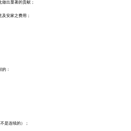
化做出显著的贡献；
意及安家之费用；
献的：
以不是连续的）；