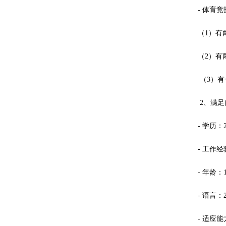
- 体育
（1）有
（2）有
（3）有
2、满足
- 学历：
- 工作经
- 年龄：
- 语言：
- 适应能