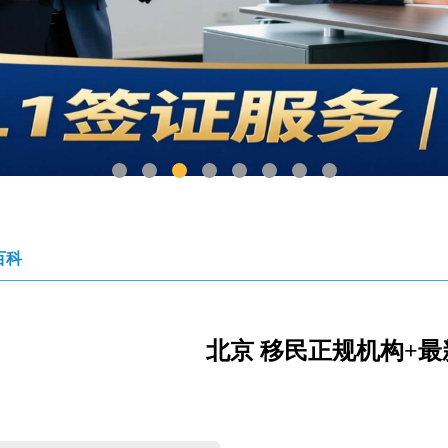
1
2
3
4
5
6
7
8
百科
北京 移民正规机构+