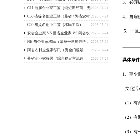
3、必须
2026 暂停接收新申请）
C11 自雇企业家工签（纯短期经商，无
2026-07-24
直接永居通道）
C60 省提名创业工签（曼省 / 阿省农村
4、自雇
2026-07-24
/ NB 省，唯一稳定转永居，重点）
C60 省提名创业工签（移民主流）、
2026-07-24
5、一旦
C11 自雇工签、SUV 科创工签、ICT 跨国高管工
安省企业家 VS 曼省企业家 VS 阿省农
2026-07-24
签
村企业家 VS NB 省企业家 四合一详细对比
NB 省企业家移民（拿身份速度最快，
2026-07-24
_______
（2026 年 7 月最新官方政策）
短期创业过渡首选）
阿省农村企业家移民（资金门槛最
2026-07-24
低，预算有限首选）
曼省企业家移民（综合稳定主流选
2026-07-24
具体条
择，2026 正常开放）
1、至少
- 文化
（1）有
（2）有
（3）有