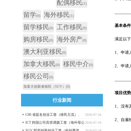
配偶移民
(1)
_______
留学
海外移民
(0)
(1)
基本条
留学移民
工作移民
(0)
(0)
购房移民
海外房产
满足以
(0)
(0)
澳大利亚移民
1、申请
(0)
加拿大移民
移民中介
(0)
(0)
2、申请
移民公司
(0)
_______
加拿大创新者移民（SUV）
(0)
项目优
行业新闻
1、没有
C60 省提名创业工签（移民主流）、
2026-07-24
2、自雇
C11 自雇工签、SUV 科创工签、ICT 跨国高管工
ICT 跨国公司高管调拨工签（海外母公
2026-07-24
签比较
司开加拿大分公司）
SUV 联邦创新创业工签（科创赛道，
2026-07-24