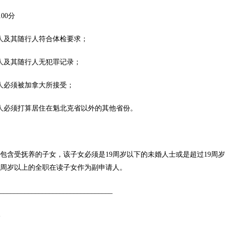
100分
人及其随行人符合体检要求；
人及其随行人无犯罪记录；
人必须被加拿大所接受；
人必须打算居住在魁北克省以外的其他省份。
包含受抚养的子女，该子女必须是19周岁以下的未婚人士或是超过19周岁但
9周岁以上的全职在读子女作为副申请人。
_________________________________
程