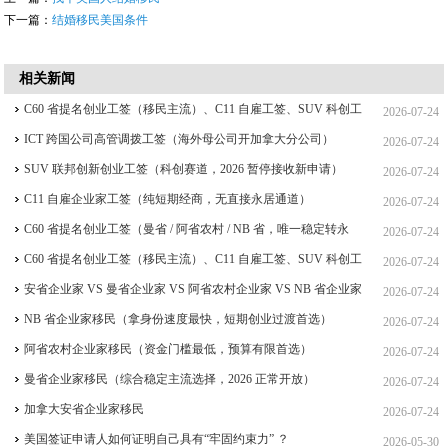
下一篇：
结婚移民美国条件
相关新闻
C60 省提名创业工签（移民主流）、C11 自雇工签、SUV 科创工
2026-07-24
签、ICT 跨国高管工签比较
ICT 跨国公司高管调拨工签（海外母公司开加拿大分公司）
2026-07-24
SUV 联邦创新创业工签（科创赛道，2026 暂停接收新申请）
2026-07-24
C11 自雇企业家工签（纯短期经商，无直接永居通道）
2026-07-24
C60 省提名创业工签（曼省 / 阿省农村 / NB 省，唯一稳定转永
2026-07-24
居，重点）
C60 省提名创业工签（移民主流）、C11 自雇工签、SUV 科创工
2026-07-24
签、ICT 跨国高管工签
安省企业家 VS 曼省企业家 VS 阿省农村企业家 VS NB 省企业家
2026-07-24
四合一详细对比（2026 年 7 月最新官方政策）
NB 省企业家移民（拿身份速度最快，短期创业过渡首选）
2026-07-24
阿省农村企业家移民（资金门槛最低，预算有限首选）
2026-07-24
曼省企业家移民（综合稳定主流选择，2026 正常开放）
2026-07-24
加拿大安省企业家移民
2026-07-24
美国签证申请人如何证明自己具有“牢固约束力” ？
2026-05-30