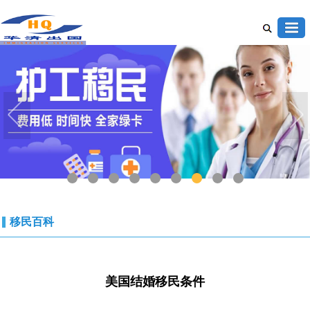
1
2
3
4
5
6
7
8
9
移民百科
美国结婚移民条件