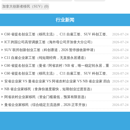
加拿大创新者移民（SUV）
(0)
行业新闻
C60 省提名创业工签（移民主流）、C11 自雇工签、SUV 科创工签、
2026-07-24
ICT 跨国高管工签比较
ICT 跨国公司高管调拨工签（海外母公司开加拿大分公司）
2026-07-24
SUV 联邦创新创业工签（科创赛道，2026 暂停接收新申请）
2026-07-24
C11 自雇企业家工签（纯短期经商，无直接永居通道）
2026-07-24
C60 省提名创业工签（曼省 / 阿省农村 / NB 省，唯一稳定转永居，重
2026-07-24
点）
C60 省提名创业工签（移民主流）、C11 自雇工签、SUV 科创工签、
2026-07-24
ICT 跨国高管工签
安省企业家 VS 曼省企业家 VS 阿省农村企业家 VS NB 省企业家 四合
2026-07-24
一详细对比（2026 年 7 月最新官方政策）
NB 省企业家移民（拿身份速度最快，短期创业过渡首选）
2026-07-24
阿省农村企业家移民（资金门槛最低，预算有限首选）
2026-07-24
曼省企业家移民（综合稳定主流选择，2026 正常开放）
2026-07-24