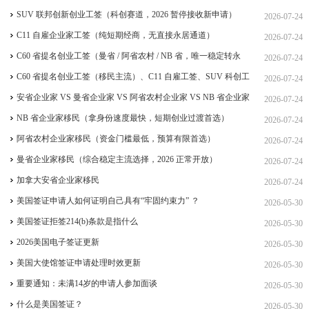
SUV 联邦创新创业工签（科创赛道，2026 暂停接收新申请）
2026-07-24
C11 自雇企业家工签（纯短期经商，无直接永居通道）
2026-07-24
C60 省提名创业工签（曼省 / 阿省农村 / NB 省，唯一稳定转永
2026-07-24
居，重点）
C60 省提名创业工签（移民主流）、C11 自雇工签、SUV 科创工
2026-07-24
签、ICT 跨国高管工签
安省企业家 VS 曼省企业家 VS 阿省农村企业家 VS NB 省企业家
2026-07-24
四合一详细对比（2026 年 7 月最新官方政策）
NB 省企业家移民（拿身份速度最快，短期创业过渡首选）
2026-07-24
阿省农村企业家移民（资金门槛最低，预算有限首选）
2026-07-24
曼省企业家移民（综合稳定主流选择，2026 正常开放）
2026-07-24
加拿大安省企业家移民
2026-07-24
美国签证申请人如何证明自己具有“牢固约束力” ？
2026-05-30
美国签证拒签214(b)条款是指什么
2026-05-30
2026美国电子签证更新
2026-05-30
美国大使馆签证申请处理时效更新
2026-05-30
重要通知：未满14岁的申请人参加面谈
2026-05-30
什么是美国签证？
2026-05-30