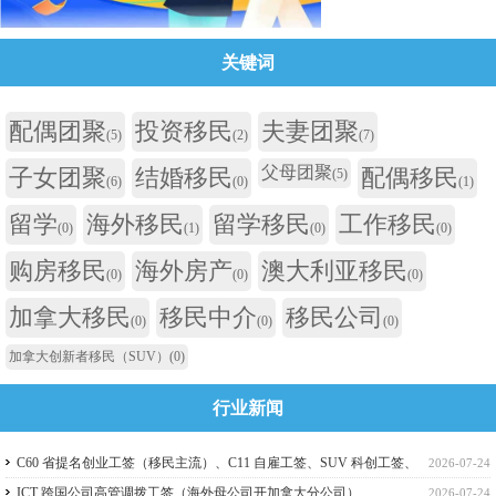
关键词
配偶团聚
投资移民
夫妻团聚
(5)
(2)
(7)
父母团聚
子女团聚
结婚移民
配偶移民
(5)
(6)
(0)
(1)
留学
海外移民
留学移民
工作移民
(0)
(1)
(0)
(0)
购房移民
海外房产
澳大利亚移民
(0)
(0)
(0)
加拿大移民
移民中介
移民公司
(0)
(0)
(0)
加拿大创新者移民（SUV）
(0)
行业新闻
C60 省提名创业工签（移民主流）、C11 自雇工签、SUV 科创工签、
2026-07-24
ICT 跨国高管工签比较
ICT 跨国公司高管调拨工签（海外母公司开加拿大分公司）
2026-07-24