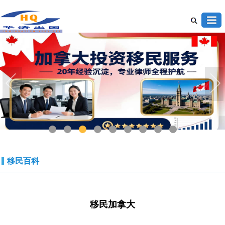
1
2
3
4
5
6
7
8
9
移民百科
移民加拿大