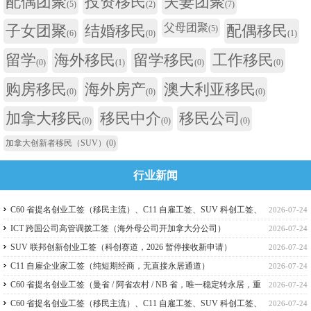
配偶团聚
投资移民
夫妻团聚
(5)
(2)
(7)
父母团聚
子女团聚
结婚移民
配偶移民
(5)
(6)
(0)
(1)
留学
海外移民
留学移民
工作移民
(0)
(1)
(0)
(0)
购房移民
海外房产
澳大利亚移民
(0)
(0)
(0)
加拿大移民
移民中介
移民公司
(0)
(0)
(0)
加拿大创新者移民（SUV）
(0)
行业新闻
C60 省提名创业工签（移民主流）、C11 自雇工签、SUV 科创工签、
2026-07-24
ICT 跨国高管工签比较
ICT 跨国公司高管调拨工签（海外母公司开加拿大分公司）
2026-07-24
SUV 联邦创新创业工签（科创赛道，2026 暂停接收新申请）
2026-07-24
C11 自雇企业家工签（纯短期经商，无直接永居通道）
2026-07-24
C60 省提名创业工签（曼省 / 阿省农村 / NB 省，唯一稳定转永居，重
2026-07-24
点）
C60 省提名创业工签（移民主流）、C11 自雇工签、SUV 科创工签、
2026-07-24