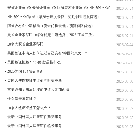
签、ICT 跨国高管工签
安省企业家 VS 曼省企业家 VS 阿省农村企业家 VS NB 省企业家
2026-07-24
四合一详细对比（2026 年 7 月最新官方政策）
NB 省企业家移民（拿身份速度最快，短期创业过渡首选）
2026-07-24
阿省农村企业家移民（资金门槛最低，预算有限首选）
2026-07-24
曼省企业家移民（综合稳定主流选择，2026 正常开放）
2026-07-24
加拿大安省企业家移民
2026-07-24
美国签证申请人如何证明自己具有“牢固约束力” ？
2026-05-30
美国签证拒签214(b)条款是指什么
2026-05-30
2026美国电子签证更新
2026-05-30
美国大使馆签证申请处理时效更新
2026-05-30
重要通知：未满14岁的申请人参加面谈
2026-05-30
什么是美国签证？
2026-05-30
加拿大签证拒签了怎么办？
2026-04-27
最新中国外国人居留证件延期服务
2026-03-25
最新中国外国人居留证件签发服务
2026-03-25