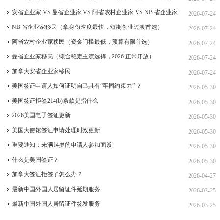
签、ICT 跨国高管工签
安省企业家 VS 曼省企业家 VS 阿省农村企业家 VS NB 省企业家
2026-07-24
四合一详细对比（2026 年 7 月最新官方政策）
NB 省企业家移民（拿身份速度最快，短期创业过渡首选）
2026-07-24
阿省农村企业家移民（资金门槛最低，预算有限首选）
2026-07-24
曼省企业家移民（综合稳定主流选择，2026 正常开放）
2026-07-24
加拿大安省企业家移民
2026-07-24
美国签证申请人如何证明自己具有“牢固约束力” ？
2026-05-30
美国签证拒签214(b)条款是指什么
2026-05-30
2026美国电子签证更新
2026-05-30
美国大使馆签证申请处理时效更新
2026-05-30
重要通知：未满14岁的申请人参加面谈
2026-05-30
什么是美国签证？
2026-05-30
加拿大签证拒签了怎么办？
2026-04-27
最新中国外国人居留证件延期服务
2026-03-25
最新中国外国人居留证件签发服务
2026-03-25