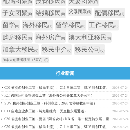
配偶团聚
投资移民
夫妻团聚
(5)
(2)
(7)
父母团聚
子女团聚
结婚移民
配偶移民
(5)
(6)
(0)
(1)
留学
海外移民
留学移民
工作移民
(0)
(1)
(0)
(0)
购房移民
海外房产
澳大利亚移民
(0)
(0)
(0)
加拿大移民
移民中介
移民公司
(0)
(0)
(0)
加拿大创新者移民（SUV）
(0)
行业新闻
C60 省提名创业工签（移民主流）、C11 自雇工签、SUV 科创工签、
2026-07-24
ICT 跨国高管工签比较
ICT 跨国公司高管调拨工签（海外母公司开加拿大分公司）
2026-07-24
SUV 联邦创新创业工签（科创赛道，2026 暂停接收新申请）
2026-07-24
C11 自雇企业家工签（纯短期经商，无直接永居通道）
2026-07-24
C60 省提名创业工签（曼省 / 阿省农村 / NB 省，唯一稳定转永居，重
2026-07-24
点）
C60 省提名创业工签（移民主流）、C11 自雇工签、SUV 科创工签、
2026-07-24