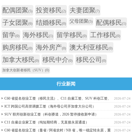
配偶团聚
投资移民
夫妻团聚
(5)
(2)
(7)
父母团聚
子女团聚
结婚移民
配偶移民
(5)
(6)
(0)
(1)
留学
海外移民
留学移民
工作移民
(0)
(1)
(0)
(0)
购房移民
海外房产
澳大利亚移民
(0)
(0)
(0)
加拿大移民
移民中介
移民公司
(0)
(0)
(0)
加拿大创新者移民（SUV）
(0)
行业新闻
C60 省提名创业工签（移民主流）、C11 自雇工签、SUV 科创工签、
2026-07-24
ICT 跨国高管工签比较
ICT 跨国公司高管调拨工签（海外母公司开加拿大分公司）
2026-07-24
SUV 联邦创新创业工签（科创赛道，2026 暂停接收新申请）
2026-07-24
C11 自雇企业家工签（纯短期经商，无直接永居通道）
2026-07-24
C60 省提名创业工签（曼省 / 阿省农村 / NB 省，唯一稳定转永居，重
2026-07-24