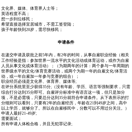
文化界、媒体、体育界人士等；
英语程度不高；
想一步到位移民；
希望直接选择宜居城市，不需工签登陆；
孩子年龄快到20岁，需尽快移民；
申请条件
在递交申请及获批之前5年内，有2年的时间，从事自雇职业经验（相关
工作经验是指：参加世界一流水平的文化活动或体育运动，或作为自雇
人员从事文化或体育活动）；（为期两年的计算：两个参与一年周期的
世界级水平的文化/体育竞赛活动，或两个为期一年的自雇文化/体育活
动，或一年自雇加一年参与竞赛的组合）；
职业经历必须是文化界、体育界、媒体等;
在评分系统里至少获得35分;（没有年龄、学历、语言等强制要求，只需
综合打分达到35分即可。自雇评分标准中有语言这一项，但只是加分
项，不是必需项，只要总分达到35分就符合申请条件。从下表所示的打
分细则可以看到，只要有2年的自雇经历，年龄在21到49岁之间，高中
以上学历，就够分了。所以在自雇移民中，分数可以不用过分关注。）
申请人最好21-49岁;
需要面试；
所有申请人体检合格，并且无犯罪记录;