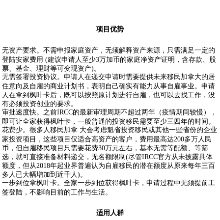
项目优势
无资产要求。不需申报家庭资产，无须解释资产来源，只需满足一定的
登陆安家费用 (建议申请人至少3万加币的家庭净资产证明，含存款、股
票、基金、理财等可变现资产)。
无需签署投资协议。申请人在递交申请时需要提供未来移民加拿大的居
住意向及自雇的商业计划书，表明自己确实有能力从事自雇事业。申请
人在拿到枫叶卡后，既可以按照原计划进行自雇，也可以去找工作，没
有必须投资创业的要求。
审批速度快。之前IRCC的最新审理周期不超过两年（疫情期间较慢），
即可让全家获得枫叶卡，一般普通的投资移民需要至少三四年的时间。
花费少。很多人移民加拿 大会考虑魁省投资移民或其他一些省份的企业
家投资项目，这些项目仅适合高资产的客户，费用最高达200多万人民
币，但自雇移民项目只需要花费30万元左右，基本无需等配额、等筛
选，就可直接准备材料递交，无名额限制(尽管IRCC官方从未披露具体
额度，但从2018年起业界普遍认为自雇移民的潜在额度从原来每年三百
多人已大幅增加到近千人)。
一步到位拿枫叶卡。全家一步到位获得枫叶卡，申请过程中无须提前工
签登陆，不影响目前的工作与生活。
适用人群