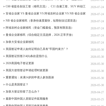
居，重点）
C60 省提名创业工签（移民主流）、C11 自雇工签、SUV 科创工
2026-07-24
签、ICT 跨国高管工签
安省企业家 VS 曼省企业家 VS 阿省农村企业家 VS NB 省企业家
2026-07-24
四合一详细对比（2026 年 7 月最新官方政策）
NB 省企业家移民（拿身份速度最快，短期创业过渡首选）
2026-07-24
阿省农村企业家移民（资金门槛最低，预算有限首选）
2026-07-24
曼省企业家移民（综合稳定主流选择，2026 正常开放）
2026-07-24
加拿大安省企业家移民
2026-07-24
美国签证申请人如何证明自己具有“牢固约束力” ？
2026-05-30
美国签证拒签214(b)条款是指什么
2026-05-30
2026美国电子签证更新
2026-05-30
美国大使馆签证申请处理时效更新
2026-05-30
重要通知：未满14岁的申请人参加面谈
2026-05-30
什么是美国签证？
2026-05-30
加拿大签证拒签了怎么办？
2026-04-27
最新中国外国人居留证件延期服务
2026-03-25
最新中国外国人居留证件签发服务