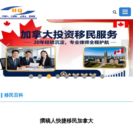
1
2
3
4
5
6
7
8
9
移民百科
撰稿人快捷移民加拿大