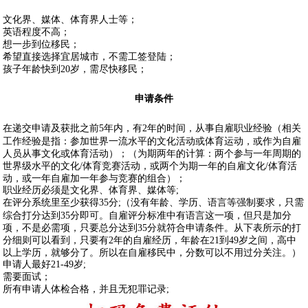
文化界、媒体、体育界人士等；
英语程度不高；
想一步到位移民；
希望直接选择宜居城市，不需工签登陆；
孩子年龄快到20岁，需尽快移民；
申请条件
在递交申请及获批之前5年内，有2年的时间，从事自雇职业经验（相关
工作经验是指：参加世界一流水平的文化活动或体育运动，或作为自雇
人员从事文化或体育活动）；（为期两年的计算：两个参与一年周期的
世界级水平的文化/体育竞赛活动，或两个为期一年的自雇文化/体育活
动，或一年自雇加一年参与竞赛的组合）；
职业经历必须是文化界、体育界、媒体等;
在评分系统里至少获得35分;（没有年龄、学历、语言等强制要求，只需
综合打分达到35分即可。自雇评分标准中有语言这一项，但只是加分
项，不是必需项，只要总分达到35分就符合申请条件。从下表所示的打
分细则可以看到，只要有2年的自雇经历，年龄在21到49岁之间，高中
以上学历，就够分了。所以在自雇移民中，分数可以不用过分关注。）
申请人最好21-49岁;
需要面试；
所有申请人体检合格，并且无犯罪记录;