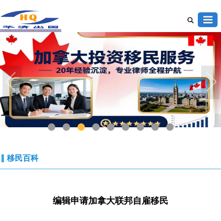
1
2
3
4
5
6
7
8
9
移民百科
编辑申请加拿大联邦自雇移民