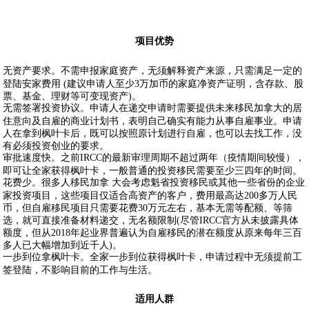
项目优势
无资产要求。不需申报家庭资产，无须解释资产来源，只需满足一定的
登陆安家费用 (建议申请人至少3万加币的家庭净资产证明，含存款、股
票、基金、理财等可变现资产)。
无需签署投资协议。申请人在递交申请时需要提供未来移民加拿大的居
住意向及自雇的商业计划书，表明自己确实有能力从事自雇事业。申请
人在拿到枫叶卡后，既可以按照原计划进行自雇，也可以去找工作，没
有必须投资创业的要求。
审批速度快。之前IRCC的最新审理周期不超过两年（疫情期间较慢），
即可让全家获得枫叶卡，一般普通的投资移民需要至少三四年的时间。
花费少。很多人移民加拿 大会考虑魁省投资移民或其他一些省份的企业
家投资项目，这些项目仅适合高资产的客户，费用最高达200多万人民
币，但自雇移民项目只需要花费30万元左右，基本无需等配额、等筛
选，就可直接准备材料递交，无名额限制(尽管IRCC官方从未披露具体
额度，但从2018年起业界普遍认为自雇移民的潜在额度从原来每年三百
多人已大幅增加到近千人)。
一步到位拿枫叶卡。全家一步到位获得枫叶卡，申请过程中无须提前工
签登陆，不影响目前的工作与生活。
适用人群