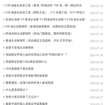
C60 省提名创业工签（曼省 / 阿省农村 / NB 省，唯一稳定转永
2026-07-24
居，重点）
C60 省提名创业工签（移民主流）、C11 自雇工签、SUV 科创工
2026-07-24
签、ICT 跨国高管工签
安省企业家 VS 曼省企业家 VS 阿省农村企业家 VS NB 省企业家
2026-07-24
四合一详细对比（2026 年 7 月最新官方政策）
NB 省企业家移民（拿身份速度最快，短期创业过渡首选）
2026-07-24
阿省农村企业家移民（资金门槛最低，预算有限首选）
2026-07-24
曼省企业家移民（综合稳定主流选择，2026 正常开放）
2026-07-24
加拿大安省企业家移民
2026-07-24
美国签证申请人如何证明自己具有“牢固约束力” ？
2026-05-30
美国签证拒签214(b)条款是指什么
2026-05-30
2026美国电子签证更新
2026-05-30
美国大使馆签证申请处理时效更新
2026-05-30
重要通知：未满14岁的申请人参加面谈
2026-05-30
什么是美国签证？
2026-05-30
加拿大签证拒签了怎么办？
2026-04-27
最新中国外国人居留证件延期服务
2026-03-25