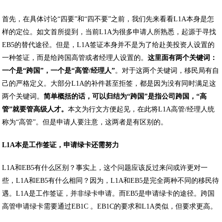
首先，在具体讨论“四要”和“四不要”之前，我们先来看看L1A本身是怎
样的定位。如文首所提到，当前L1A为很多申请人所熟悉，起源于寻找
EB5的替代途径。但是，L1A签证本身并不是为了给赴美投资人设置的
一种签证，而是给跨国高管或者经理人设置的。
这里面有两个关键词：
一个是
“
跨国
”
，一个是
“
高管
/
经理人
”
。对于这两个关键词，移民局有自
己的严格定义。大部分L1A的补件甚至拒签，都是因为没有同时满足这
两个关键词。
简单概括的话，可以归结为
“
跨国
”
是指公司跨国，
“
高
管
”
就要管高级人才。
本文为行文方便起见，在此将L1A高管/经理人统
称为“高管”。但是申请人要注意，这两者是有区别的。
L1A
本是工作签证，申请绿卡还需努力
L1A和EB5有什么区别？事实上，这个问题应该反过来问或许更对一
些，L1A和EB5有什么相同？因为，L1A和EB5是完全两种不同的移民待
遇。L1A是工作签证，并非绿卡申请。而EB5是申请绿卡的途径。跨国
高管申请绿卡需要通过EB1C 。EB1C的要求和L1A类似，但要求更高。