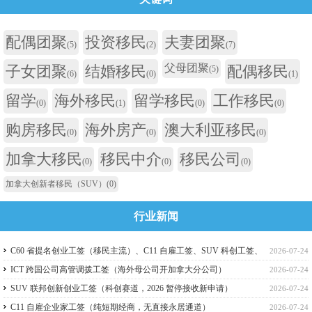
配偶团聚
投资移民
夫妻团聚
(5)
(2)
(7)
父母团聚
子女团聚
结婚移民
配偶移民
(5)
(6)
(0)
(1)
留学
海外移民
留学移民
工作移民
(0)
(1)
(0)
(0)
购房移民
海外房产
澳大利亚移民
(0)
(0)
(0)
加拿大移民
移民中介
移民公司
(0)
(0)
(0)
加拿大创新者移民（SUV）
(0)
行业新闻
C60 省提名创业工签（移民主流）、C11 自雇工签、SUV 科创工签、
2026-07-24
ICT 跨国高管工签比较
ICT 跨国公司高管调拨工签（海外母公司开加拿大分公司）
2026-07-24
SUV 联邦创新创业工签（科创赛道，2026 暂停接收新申请）
2026-07-24
C11 自雇企业家工签（纯短期经商，无直接永居通道）
2026-07-24