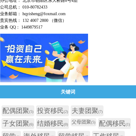
办公地址： 北京市朝阳区东大桥路8号4层
公司总机： 010-80782433
业务邮箱： hqyisheng@foxmail.com
贵宾热线： 132 4007 2800 （微信）
业务 QQ： 1449879517
关键词
配偶团聚
投资移民
夫妻团聚
(5)
(2)
(7)
父母团聚
子女团聚
结婚移民
配偶移民
(5)
(6)
(0)
(1)