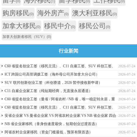
留学
海外移民
留学移民
工作移民
(0)
(1)
(0)
(0)
购房移民
海外房产
澳大利亚移民
(0)
(0)
(0)
加拿大移民
移民中介
移民公司
(0)
(0)
(0)
加拿大创新者移民（SUV）
(0)
行业新闻
C60 省提名创业工签（移民主流）、C11 自雇工签、SUV 科创工签、
2026-07-24
ICT 跨国高管工签比较
ICT 跨国公司高管调拨工签（海外母公司开加拿大分公司）
2026-07-24
SUV 联邦创新创业工签（科创赛道，2026 暂停接收新申请）
2026-07-24
C11 自雇企业家工签（纯短期经商，无直接永居通道）
2026-07-24
C60 省提名创业工签（曼省 / 阿省农村 / NB 省，唯一稳定转永居，重
2026-07-24
点）
C60 省提名创业工签（移民主流）、C11 自雇工签、SUV 科创工签、
2026-07-24
ICT 跨国高管工签
安省企业家 VS 曼省企业家 VS 阿省农村企业家 VS NB 省企业家 四合
2026-07-24
一详细对比（2026 年 7 月最新官方政策）
NB 省企业家移民（拿身份速度最快，短期创业过渡首选）
2026-07-24
阿省农村企业家移民（资金门槛最低，预算有限首选）
2026-07-24