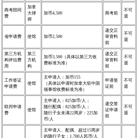
加拿
商考陪同
不可
大律
加币4,500
商考前
费
退
师
递交正
不可
省申请费
使馆
加币2,500
审资料
退
前
第三方机
第三
递交正
加币3,500（具体以第三方收
不可
构评估费
方机
审资料
费标准为准）
退
用
构
前
主申请人：加币155
工作签证
申请签
不可
使馆
（具体以申请时加拿大驻中国
申请费
证前
退
领事馆收费标准为准）
主申请人：825加币/人；
递交签
联邦申请
随行配偶：825加币/人；
不可
使馆
证申请
费
随行子女未满22周岁：225加
退
前
币/人
主申请人、配偶、超过15周岁
的随行子女：1,700人民币/人