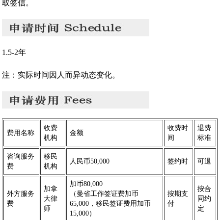
取签信。
1.5-2年
注：实际时间因人而异动态变化。
收费
收费时
退费
费用名称
金额
机构
间
标准
咨询服务
移民
人民币50,000
签约时
可退
费
机构
加币80,000
加拿
按合
外方服务
（曼省工作签证费加币
按期支
大律
同约
费
65,000，移民签证费用加币
付
师
定
15,000）