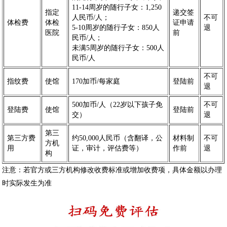
11-14周岁的随行子女：1,250
指定
递交签
人民币/人；
不可
体检费
体检
证申请
5-10周岁的随行子女：850人
退
医院
前
民币/人；
未满5周岁的随行子女：500人
民币/人
不可
指纹费
使馆
170加币/每家庭
登陆前
退
500加币/人（22岁以下孩子免
不可
登陆费
使馆
登陆前
交）
退
第三
第三方费
约50,000人民币（含翻译，公
材料制
不可
方机
用
证，审计，评估费等）
作前
退
构
注意：若官方或三方机构修改收费标准或增加收费项，具体金额以办理
时实际发生为准