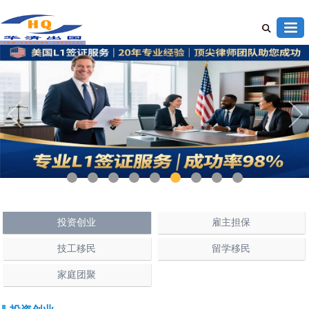
1
2
3
4
5
6
7
8
9
投资创业
雇主担保
技工移民
留学移民
家庭团聚