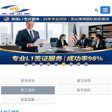
1
2
3
4
5
6
7
8
9
投资创业
雇主担保
技工移民
留学移民
家庭团聚