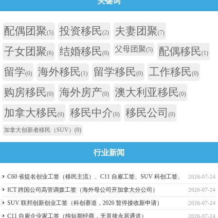
关键词
配偶团聚
投资移民
夫妻团聚
(5)
(2)
(7)
父母团聚
子女团聚
结婚移民
配偶移民
(5)
(6)
(0)
(1)
留学
海外移民
留学移民
工作移民
(0)
(1)
(0)
(0)
购房移民
海外房产
澳大利亚移民
(0)
(0)
(0)
加拿大移民
移民中介
移民公司
(0)
(0)
(0)
加拿大创新者移民（SUV）
(0)
行业新闻
C60 省提名创业工签（移民主流）、C11 自雇工签、SUV 科创工签、
2026-07-24
ICT 跨国高管工签比较
ICT 跨国公司高管调拨工签（海外母公司开加拿大分公司）
2026-07-24
SUV 联邦创新创业工签（科创赛道，2026 暂停接收新申请）
2026-07-24
C11 自雇企业家工签（纯短期经商，无直接永居通道）
2026-07-24