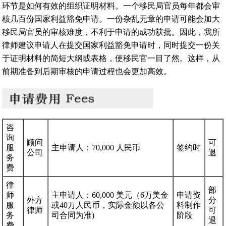
环节是如何有效的组织证明材料。一个移民局官员每年都会审
核几百份国家利益豁免申请。一份杂乱无章的申请可能会加大
移民局官员的审核难度，不利于申请的成功获批。因此，我所
律师建议申请人在提交国家利益豁免申请时，同时提交一份关
于证明材料的简短大纲或表格，使移民官一目了然。这样，从
前期准备到后期审核的申请过程也会更加高效。
咨
询
顾问
可
服
主申请人：70,000 人民币
签约时
公司
退
务
费
律
部
师
主申请人：60,000 美元（6万美金
申请资
外方
分
服
或40万人民币，实际金额以各公
料制作
律师
可
务
司合同为准)
阶段
退
费