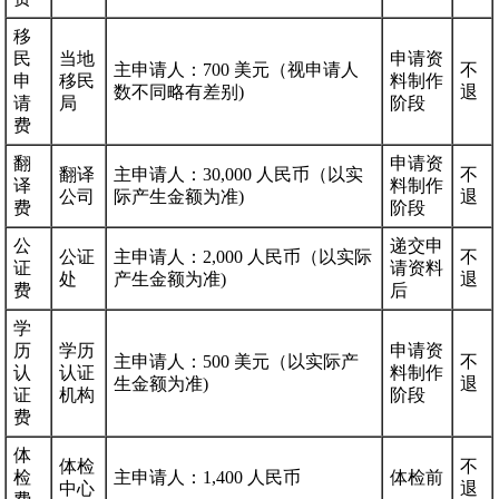
移
民
当地
申请资
主申请人：700 美元（视申请人
不
申
移民
料制作
数不同略有差别)
退
请
局
阶段
费
翻
申请资
翻译
主申请人：30,000 人民币（以实
不
译
料制作
公司
际产生金额为准)
退
费
阶段
公
递交申
公证
主申请人：2,000 人民币（以实际
不
证
请资料
处
产生金额为准)
退
费
后
学
历
学历
申请资
主申请人：500 美元（以实际产
不
认
认证
料制作
生金额为准)
退
证
机构
阶段
费
体
体检
不
检
主申请人：1,400 人民币
体检前
中心
退