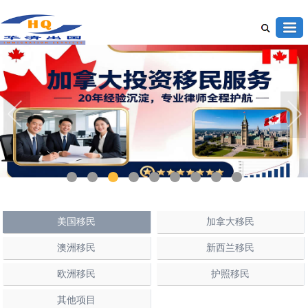
1
2
3
4
5
6
7
8
9
美国移民
加拿大移民
澳洲移民
新西兰移民
欧洲移民
护照移民
其他项目