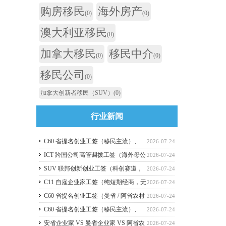
购房移民
海外房产
(0)
(0)
澳大利亚移民
(0)
加拿大移民
移民中介
(0)
(0)
移民公司
(0)
加拿大创新者移民（SUV）
(0)
行业新闻
C60 省提名创业工签（移民主流）、
2026-07-24
C11 自雇工签、SUV 科创工签、ICT 跨国高管工
ICT 跨国公司高管调拨工签（海外母公
2026-07-24
签比较
司开加拿大分公司）
SUV 联邦创新创业工签（科创赛道，
2026-07-24
2026 暂停接收新申请）
C11 自雇企业家工签（纯短期经商，无
2026-07-24
直接永居通道）
C60 省提名创业工签（曼省 / 阿省农村
2026-07-24
/ NB 省，唯一稳定转永居，重点）
C60 省提名创业工签（移民主流）、
2026-07-24
C11 自雇工签、SUV 科创工签、ICT 跨国高管工
安省企业家 VS 曼省企业家 VS 阿省农
2026-07-24