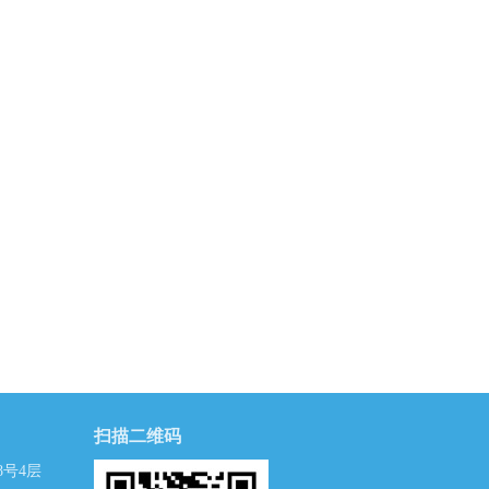
扫描二维码
号4层