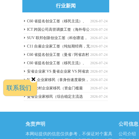
行业新闻
C60 省提名创业工签（移民主流）、
2026-07-24
C11 自雇工签、SUV 科创工签、ICT 跨国高管工
ICT 跨国公司高管调拨工签（海外母公
2026-07-24
签比较
司开加拿大分公司）
SUV 联邦创新创业工签（科创赛道，
2026-07-24
2026 暂停接收新申请）
C11 自雇企业家工签（纯短期经商，无
2026-07-24
直接永居通道）
C60 省提名创业工签（曼省 / 阿省农村
2026-07-24
/ NB 省，唯一稳定转永居，重点）
C60 省提名创业工签（移民主流）、
2026-07-24
C11 自雇工签、SUV 科创工签、ICT 跨国高管工
安省企业家 VS 曼省企业家 VS 阿省农
2026-07-24
签
村企业家 VS NB 省企业家 四合一详细对比
NB 省企业家移民（拿身份速度最快，
2026-07-24
联系我们
（2026 年 7 月最新官方政策）
短期创业过渡首选）
阿省农村企业家移民（资金门槛最
2026-07-24
低，预算有限首选）
曼省企业家移民（综合稳定主流选
2026-07-24
择，2026 正常开放）
免责声明
公司信息
本网站提供的信息仅供参考，不保证对个案具
公司介绍