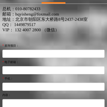
美国大使馆签证申请处理时效更新
总机：010-80782433
邮箱：hqyisheng@foxmail.com
2026-05-30
地址：北京市朝阳区东大桥路8号2437-2438室
重要通知：未满14岁的申请人参加面谈
QQ： 1449879517
VIP： 132 4007 2800 （微信）
2026-05-30
什么是美国签证？
*
咨询项目：
2026-05-30
加拿大签证拒签了怎么办？
*
电子邮箱：
2026-04-27
最新中国外国人居留证件延期服务
*
手机：
2026-03-25
最新中国外国人居留证件签发服务
内容：
2026-03-25