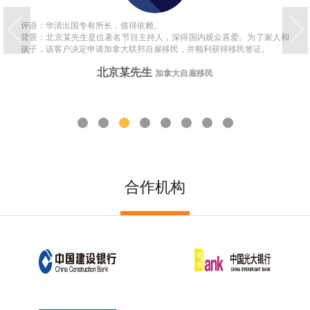
ICT 跨国公司高管调拨工签（海外母公司开加拿大分公司）
评语：华清出国专有所长，值得依赖。
2026-07-24
背景：北京某先生是位著名节目主持人，深得国内观众喜爱。为了家人和
孩子，该客户决定申请加拿大联邦自雇移民，并顺利获得移民签证。
SUV 联邦创新创业工签（科创赛道，2026 暂停接收新申请）
北京某先生
加拿大自雇移民
2026-07-24
C11 自雇企业家工签（纯短期经商，无直接永居通道）
1
2
3
4
5
6
7
8
2026-07-24
C60 省提名创业工签（曼省 / 阿省农村 / NB 省，唯一稳定转永居，
2026-07-24
重点）
合作机构
C60 省提名创业工签（移民主流）、C11 自雇工签、SUV 科创工
2026-07-24
签、ICT 跨国高管工签
安省企业家 VS 曼省企业家 VS 阿省农村企业家 VS NB 省企业家 四
2026-07-24
合一详细对比（2026 年 7 月最新官方政策）
NB 省企业家移民（拿身份速度最快，短期创业过渡首选）