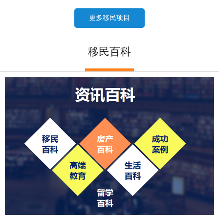
SUV 联邦创新创业工签（科创赛道，2026 暂停接收新申请）
更多移民项目
2026-07-24
C11 自雇企业家工签（纯短期经商，无直接永居通道）
移民百科
2026-07-24
C60 省提名创业工签（曼省 / 阿省农村 / NB 省，唯一稳定转永居，
2026-07-24
重点）
C60 省提名创业工签（移民主流）、C11 自雇工签、SUV 科创工
2026-07-24
签、ICT 跨国高管工签
安省企业家 VS 曼省企业家 VS 阿省农村企业家 VS NB 省企业家 四
2026-07-24
合一详细对比（2026 年 7 月最新官方政策）
NB 省企业家移民（拿身份速度最快，短期创业过渡首选）
2026-07-24