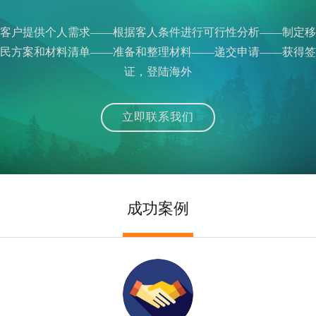
2026-05-30
重要通知：未满14岁的申请人参加面谈
客户提供个人需求——根据客人条件进行可行性分析——制定移
民方案和材料清单——准备和整理材料——递交申请——获得签
2026-05-30
证，登陆海外
什么是美国签证？
2026-05-30
立即联系我们
加拿大签证拒签了怎么办？
2026-04-27
最新中国外国人居留证件延期服务
2026-03-25
成功案例
最新中国外国人居留证件签发服务
2026-03-25
C60 省提名创业工签（移民主流）、C11 自雇工签、SUV 科创工
2026-07-24
签、ICT 跨国高管工签比较