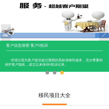
息保密 客户0投诉
数千成
清出国为客户提供超过预期的高标准移民服务，充分尊重和
华
户隐私，成立以来保持0投诉记录。
成功案
一对一
1
2
3
移民项目大全