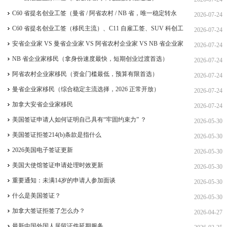
C60 省提名创业工签（曼省 / 阿省农村 / NB 省，唯一稳定转永
2026-07-24
居，重点）
C60 省提名创业工签（移民主流）、C11 自雇工签、SUV 科创工
2026-07-24
签、ICT 跨国高管工签
安省企业家 VS 曼省企业家 VS 阿省农村企业家 VS NB 省企业家
2026-07-24
四合一详细对比（2026 年 7 月最新官方政策）
NB 省企业家移民（拿身份速度最快，短期创业过渡首选）
2026-07-24
阿省农村企业家移民（资金门槛最低，预算有限首选）
2026-07-24
曼省企业家移民（综合稳定主流选择，2026 正常开放）
2026-07-24
加拿大安省企业家移民
2026-07-24
美国签证申请人如何证明自己具有“牢固约束力” ？
2026-05-30
美国签证拒签214(b)条款是指什么
2026-05-30
2026美国电子签证更新
2026-05-30
美国大使馆签证申请处理时效更新
2026-05-30
重要通知：未满14岁的申请人参加面谈
2026-05-30
什么是美国签证？
2026-05-30
加拿大签证拒签了怎么办？
2026-04-27
最新中国外国人居留证件延期服务