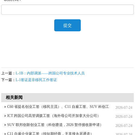
上一篇：
L-1B：内部调派——跨国公司专业技术人员
下一篇：
L-1签证是非移民工作签证
相关新闻
C60 省提名创业工签（移民主流）、C11 自雇工签、SUV 科创工
2026-07-24
签、ICT 跨国高管工签比较
ICT 跨国公司高管调拨工签（海外母公司开加拿大分公司）
2026-07-24
SUV 联邦创新创业工签（科创赛道，2026 暂停接收新申请）
2026-07-24
C11 自雇企业家工签（纯短期经商，无直接永居通道）
2026-07-24