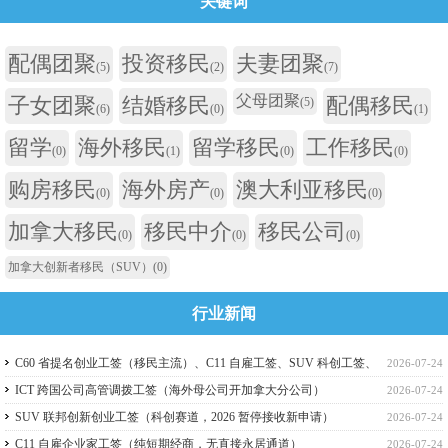
关键词
配偶团聚
投资移民
夫妻团聚
(5)
(2)
(7)
父母团聚
子女团聚
结婚移民
配偶移民
(5)
(6)
(0)
(1)
留学
海外移民
留学移民
工作移民
(0)
(1)
(0)
(0)
购房移民
海外房产
澳大利亚移民
(0)
(0)
(0)
加拿大移民
移民中介
移民公司
(0)
(0)
(0)
加拿大创新者移民（SUV）
(0)
行业新闻
C60 省提名创业工签（移民主流）、C11 自雇工签、SUV 科创工签、
2026-07-24
ICT 跨国高管工签比较
ICT 跨国公司高管调拨工签（海外母公司开加拿大分公司）
2026-07-24
SUV 联邦创新创业工签（科创赛道，2026 暂停接收新申请）
2026-07-24
C11 自雇企业家工签（纯短期经商，无直接永居通道）
2026-07-24