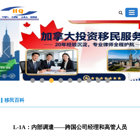
1
2
3
4
5
6
7
8
9
移民百科
L-1A：内部调遣——跨国公司经理和高管人员